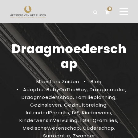
0
Draagmoedersch
ap
Meesters Zuiden
•
Blog
•
Adoptie
,
BabyOnTheWay
,
Draagmoeder
,
Draagmoederschap
,
Familieplanning
,
Gezinsleven
,
GezinUitbreiding
,
IntendedParents
,
IVF
,
Kinderwens
,
KinderwensInVervulling
,
LGBTQFamilies
,
MedischeWetenschap
,
Ouderschap
,
Surrogatie
,
Zwanger