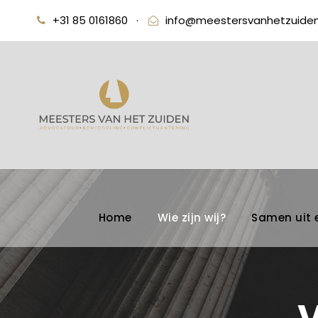
+31 85 0161860
·
info@meestersvanhetzuiden
Home
Wie zijn wij?
Samen uit 