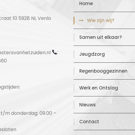
Home
raat 10 5928 NL Venlo
Wie zijn wij?
Samen uit elkaar?
stersvanhetzuiden.nl
:
Jeugdzorg
860
Regenbooggezinnen
gstijden:
Werk en Ontslag
Nieuws
t/m donderdag: 09.00 –
Contact
gesloten