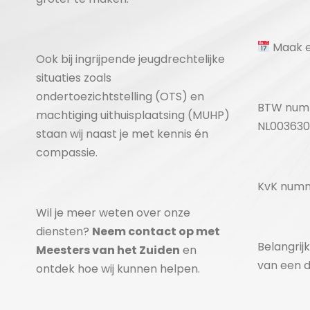
Maak e
Ook bij ingrijpende jeugdrechtelijke
situaties zoals
ondertoezichtstelling (OTS) en
BTW numm
machtiging uithuisplaatsing (MUHP)
NL003630
staan wij naast je met kennis én
compassie.
KvK numm
Wil je meer weten over onze
diensten?
Neem contact op met
Belangrij
Meesters van het Zuiden
en
van een d
ontdek hoe wij kunnen helpen.