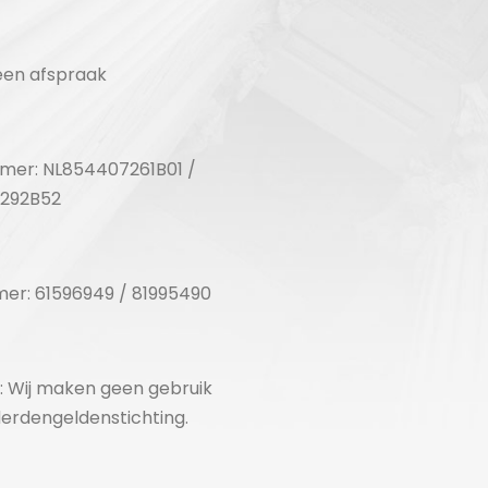
en afspraak
er: NL854407261B01 /
292B52
er: 61596949 / 81995490
k: Wij maken geen gebruik
erdengeldenstichting.