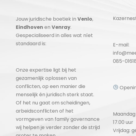
Kazernest
Jouw juridische boetiek in
Venlo
,
Eindhoven
en
Venray
.
Gespecialiseerd in alles wat níet
standaard is:
E-mail:
info@mee
085-0161
Onze expertise ligt bij het
gezamenlijk oplossen van
conflicten, op een manier die
Openin
menselijk én juridisch sterk staat.
Of het nu gaat om scheidingen,
arbeidsconflicten of het
Maandag 
vormgeven van family governance
17.00 uur
wij helpen je verder zonder de strijd
Vrijdag: 
groter te maken.