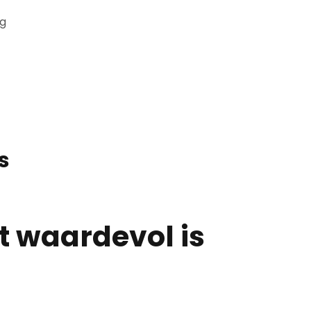
ng
s
 waardevol is