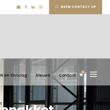
NEEM CONTACT OP
0
rk en Ontslag
Nieuws
Contact
tiepakket