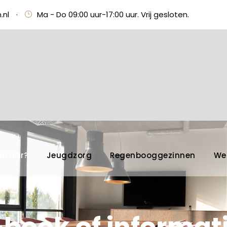
.nl
·
Ma - Do 09:00 uur-17:00 uur. Vrij gesloten.
elkaar?
Jeugdzorg
Regenbooggezinnen
We
-book of informa