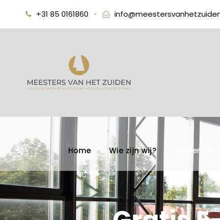
+31 85 0161860
·
info@meestersvanhetzuiden
Home
Wie zijn wij?
Samen uit 
Gratis E