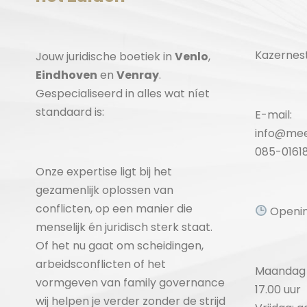
Kazernest
Jouw juridische boetiek in
Venlo
,
Eindhoven
en
Venray
.
Gespecialiseerd in alles wat níet
standaard is:
E-mail:
info@mee
085-0161
Onze expertise ligt bij het
gezamenlijk oplossen van
conflicten, op een manier die
Openin
menselijk én juridisch sterk staat.
Of het nu gaat om scheidingen,
arbeidsconflicten of het
Maandag 
vormgeven van family governance
17.00 uur
wij helpen je verder zonder de strijd