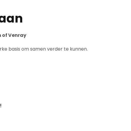
 aan
n of Venray
sterke basis om samen verder te kunnen.
!