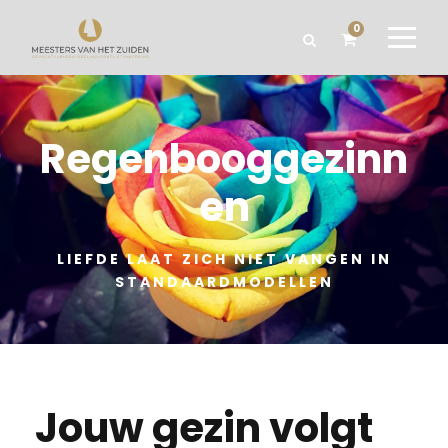
0
Regenbooggezinn
en
LIEFDE LAAT ZICH NIET VANGEN IN
STANDAARDMODELLEN
Jouw gezin volgt