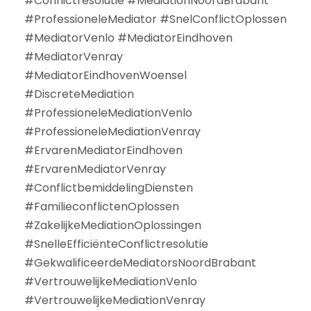
#Conflictresolutie #MediationNoordBrabant
#ProfessioneleMediator #SnelConflictOplossen
#MediatorVenlo #MediatorEindhoven
#MediatorVenray
#MediatorEindhovenWoensel
#DiscreteMediation
#ProfessioneleMediationVenlo
#ProfessioneleMediationVenray
#ErvarenMediatorEindhoven
#ErvarenMediatorVenray
#ConflictbemiddelingDiensten
#FamilieconflictenOplossen
#ZakelijkeMediationOplossingen
#SnelleEfficiënteConflictresolutie
#GekwalificeerdeMediatorsNoordBrabant
#VertrouwelijkeMediationVenlo
#VertrouwelijkeMediationVenray