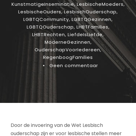
KunstmatigeInseminatie
,
LesbischeMoeders
,
LesbischeOuders
,
LesbischOuderschap
,
LGBTQCommunity
,
LGBTQGezinnen
,
LGBTQOuderschap
,
LHBTFamilies
,
LHBTRechten
,
LiefdeIsLiefde
,
ModerneGezinnen
,
OuderschapVoorIedereen
,
RegenboogFamilies
•
Geen commentaar
Door de invoering van de Wet Lesbisch
ouderschap zijn er voor lesbische stellen meer