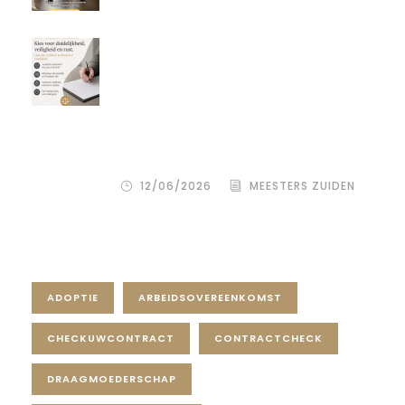
Een donor kiezen is één beslissing.
Maar hoe je het juridisch vastlegt,
bepaalt de rust, duidelijkheid en
bescherming voor alle
betrokkenen – zowel de
wensouder als de donor.
12/06/2026
MEESTERS ZUIDEN
Tag Cloud
ADOPTIE
ARBEIDSOVEREENKOMST
CHECKUWCONTRACT
CONTRACTCHECK
DRAAGMOEDERSCHAP