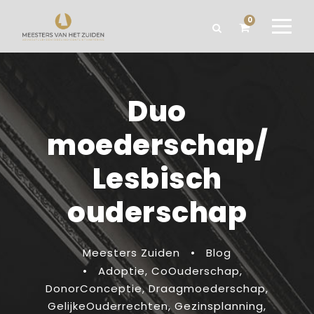
0
Duo
moederschap/
Lesbisch
ouderschap
Meesters Zuiden
•
Blog
•
Adoptie
,
CoOuderschap
,
DonorConceptie
,
Draagmoederschap
,
GelijkeOuderrechten
,
Gezinsplanning
,