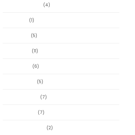
augustus 2025
(4)
juli 2025
(1)
juni 2025
(5)
mei 2025
(11)
april 2025
(6)
maart 2025
(5)
februari 2025
(7)
januari 2025
(7)
december 2024
(2)