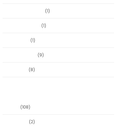
september 2023
(1)
augustus 2023
(1)
mei 2023
(1)
februari 2019
(9)
juni 2016
(8)
Categorieën
Blog
(108)
Masonry
(2)