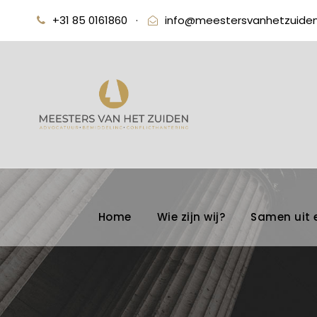
+31 85 0161860
·
info@meestersvanhetzuiden
Home
Wie zijn wij?
Samen uit 