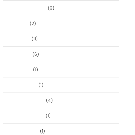
september 2024
(9)
juli 2024
(2)
juni 2024
(11)
mei 2024
(6)
april 2024
(1)
januari 2024
(1)
december 2023
(4)
november 2023
(1)
oktober 2023
(1)