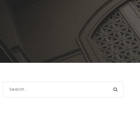
Recente berichten
Compassion Focused Scheiden: omdat goedkoop
vaak duurkoop blijkt