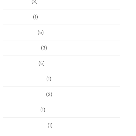
juni 2026
(3)
april 2026
(1)
maart 2026
(5)
februari 2026
(3)
januari 2026
(5)
december 2025
(1)
november 2025
(2)
oktober 2025
(1)
september 2025
(1)