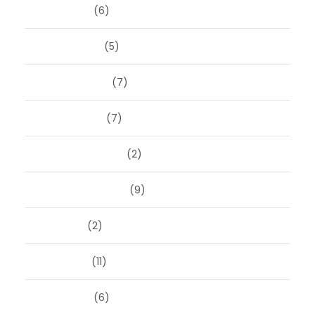
april 2025
(6)
maart 2025
(5)
februari 2025
(7)
januari 2025
(7)
december 2024
(2)
september 2024
(9)
juli 2024
(2)
juni 2024
(11)
mei 2024
(6)