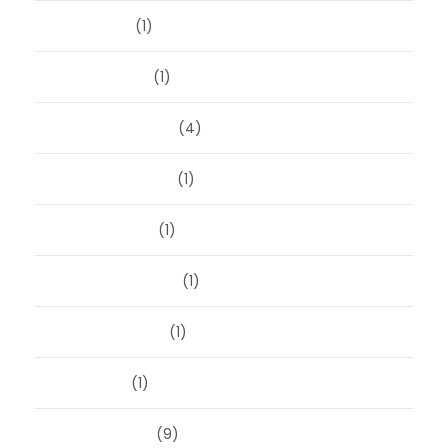
april 2024
(1)
januari 2024
(1)
december 2023
(4)
november 2023
(1)
oktober 2023
(1)
september 2023
(1)
augustus 2023
(1)
mei 2023
(1)
februari 2019
(9)