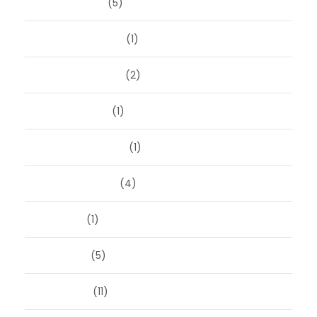
januari 2026
(5)
december 2025
(1)
november 2025
(2)
oktober 2025
(1)
september 2025
(1)
augustus 2025
(4)
juli 2025
(1)
juni 2025
(5)
mei 2025
(11)