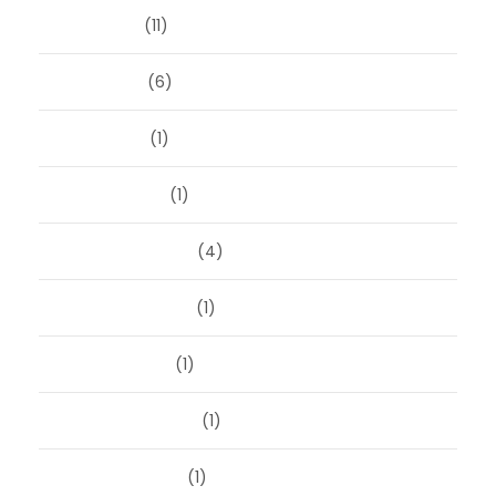
juni 2024
(11)
mei 2024
(6)
april 2024
(1)
januari 2024
(1)
december 2023
(4)
november 2023
(1)
oktober 2023
(1)
september 2023
(1)
augustus 2023
(1)