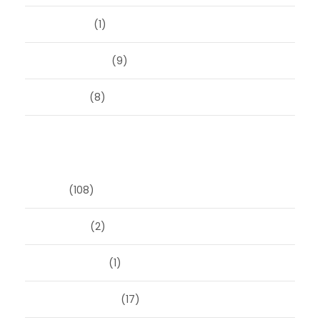
mei 2023
(1)
februari 2019
(9)
juni 2016
(8)
Categorieën
Blog
(108)
Masonry
(2)
Post Format
(1)
Uncategorized
(17)