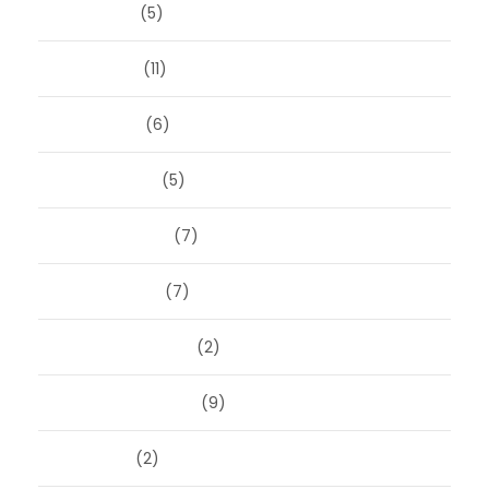
juni 2025
(5)
mei 2025
(11)
april 2025
(6)
maart 2025
(5)
februari 2025
(7)
januari 2025
(7)
december 2024
(2)
september 2024
(9)
juli 2024
(2)