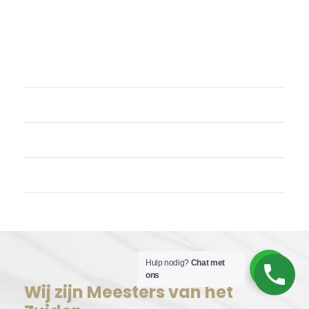
Meta
Login
Vermeldingen feed
Reacties feed
WordPress.org
Hulp nodig?
Chat met
ons
Wij zijn Meesters van het