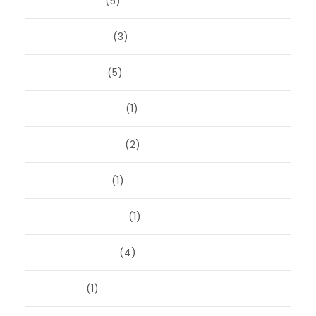
maart 2026
(5)
februari 2026
(3)
januari 2026
(5)
december 2025
(1)
november 2025
(2)
oktober 2025
(1)
september 2025
(1)
augustus 2025
(4)
juli 2025
(1)