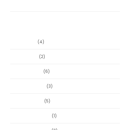
Durf jij het anders te doen?
Archieven
juni 2026
(4)
april 2026
(2)
maart 2026
(6)
februari 2026
(3)
januari 2026
(5)
december 2025
(1)