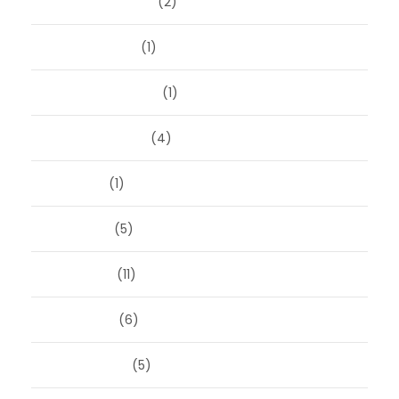
november 2025
(2)
oktober 2025
(1)
september 2025
(1)
augustus 2025
(4)
juli 2025
(1)
juni 2025
(5)
mei 2025
(11)
april 2025
(6)
maart 2025
(5)