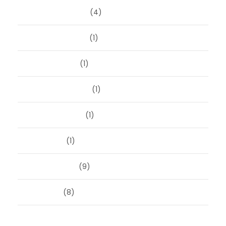
december 2023
(4)
november 2023
(1)
oktober 2023
(1)
september 2023
(1)
augustus 2023
(1)
mei 2023
(1)
februari 2019
(9)
juni 2016
(8)