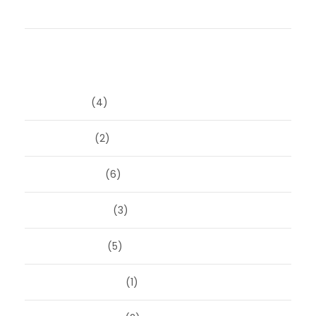
Durf jij het anders te doen?
Archieven
juni 2026
(4)
april 2026
(2)
maart 2026
(6)
februari 2026
(3)
januari 2026
(5)
december 2025
(1)