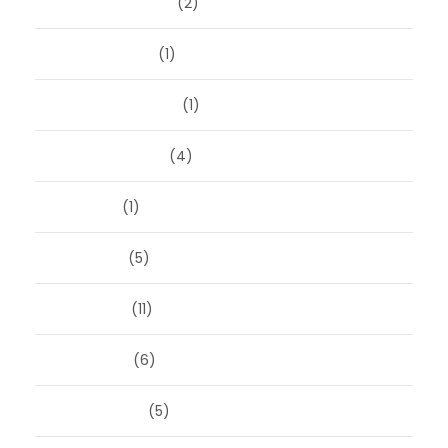
november 2025
(2)
oktober 2025
(1)
september 2025
(1)
augustus 2025
(4)
juli 2025
(1)
juni 2025
(5)
mei 2025
(11)
april 2025
(6)
maart 2025
(5)