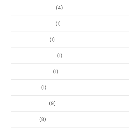
december 2023
(4)
november 2023
(1)
oktober 2023
(1)
september 2023
(1)
augustus 2023
(1)
mei 2023
(1)
februari 2019
(9)
juni 2016
(8)