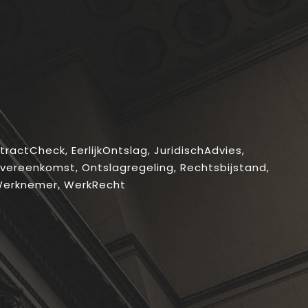
tractCheck
,
EerlijkOntslag
,
JuridischAdvies
,
Overeenkomst
,
Ontslagregeling
,
Rechtsbijstand
,
Werknemer
,
WerkRecht