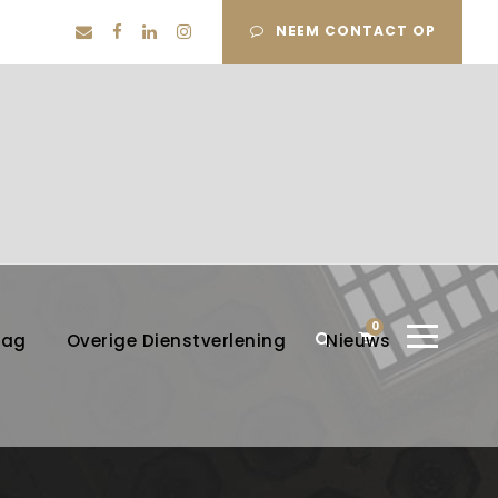
NEEM CONTACT OP
0
lag
Overige Dienstverlening
Nieuws