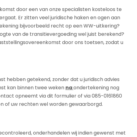
nkomst door een van onze specialisten kosteloos te
rgaat. Er zitten veel juridische haken en ogen aan
tekening bijvoorbeeld recht op een WW-uitkering?
oogte van de transitievergoeding wel juist berekend?
vaststellingsovereenkomst door ons toetsen, zodat u
t hebben getekend, zonder dat u juridisch advies
mst kan binnen twee weken
na
ondertekening nog
ntact opneemt via dit formulier of via 085-0161860
jken of uw rechten wel worden gewaarborgd.
econtroleerd, onderhandelen wij indien gewenst met