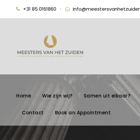
+31 85 0161860
·
info@meestersvanhetzuiden
Home
Wie zijn wij?
Samen uit elkaar?
Contact
Book an Appointment