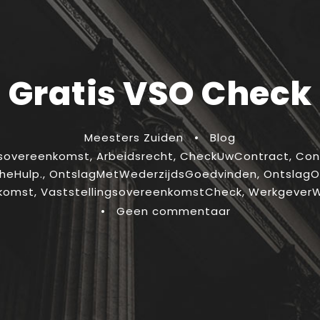
Gratis VSO Check
Meesters Zuiden
•
Blog
dsovereenkomst
,
Arbeidsrecht
,
CheckUwContract
,
Con
cheHulp.
,
OntslagMetWederzijdsGoedvinden
,
Ontslag
nkomst
,
VaststellingsovereenkomstCheck
,
Werkgever
•
Geen commentaar