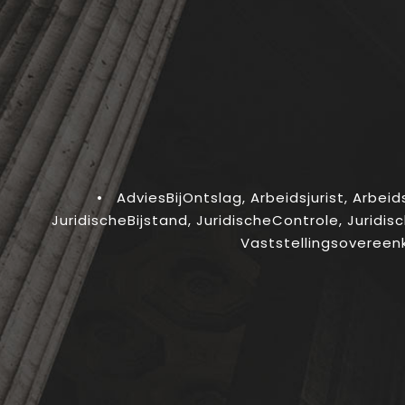
•
AdviesBijOntslag
,
Arbeidsjurist
,
Arbei
JuridischeBijstand
,
JuridischeControle
,
Juridis
Vaststellingsoveree