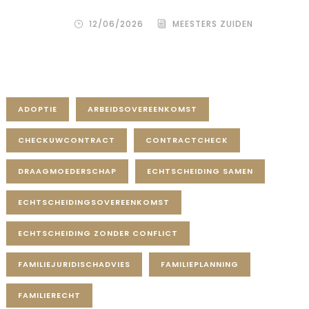
– zowel de wensouder als de donor.
12/06/2026
MEESTERS ZUIDEN
Tag Cloud
ADOPTIE
ARBEIDSOVEREENKOMST
CHECKUWCONTRACT
CONTRACTCHECK
DRAAGMOEDERSCHAP
ECHTSCHEIDING SAMEN
ECHTSCHEIDINGSOVEREENKOMST
ECHTSCHEIDING ZONDER CONFLICT
FAMILIEJURIDISCHADVIES
FAMILIEPLANNING
FAMILIERECHT