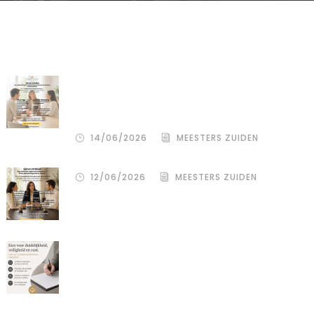
Recente artikelen
De stille kracht van een pro
deo‑advocaat in Venlo bij een
gezamenlijke scheiding
14/06/2026
MEESTERS ZUIDEN
12/06/2026
MEESTERS ZUIDEN
Een donor kiezen is één beslissing.
Maar hoe je het juridisch vastlegt,
bepaalt de rust, duidelijkheid en
bescherming voor alle betrokkenen