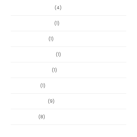
december 2023
(4)
november 2023
(1)
oktober 2023
(1)
september 2023
(1)
augustus 2023
(1)
mei 2023
(1)
februari 2019
(9)
juni 2016
(8)