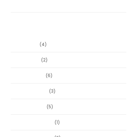
Durf jij het anders te doen?
Archieven
juni 2026
(4)
april 2026
(2)
maart 2026
(6)
februari 2026
(3)
januari 2026
(5)
december 2025
(1)