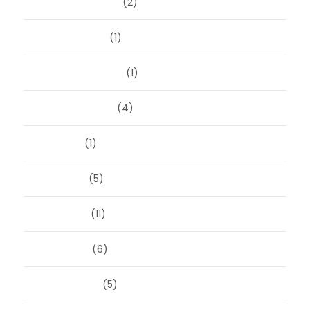
november 2025
(2)
oktober 2025
(1)
september 2025
(1)
augustus 2025
(4)
juli 2025
(1)
juni 2025
(5)
mei 2025
(11)
april 2025
(6)
maart 2025
(5)