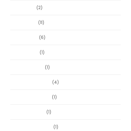
juli 2024
(2)
juni 2024
(11)
mei 2024
(6)
april 2024
(1)
januari 2024
(1)
december 2023
(4)
november 2023
(1)
oktober 2023
(1)
september 2023
(1)