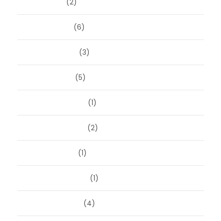
april 2026
(2)
maart 2026
(6)
februari 2026
(3)
januari 2026
(5)
december 2025
(1)
november 2025
(2)
oktober 2025
(1)
september 2025
(1)
augustus 2025
(4)