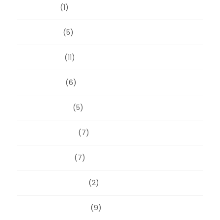
juli 2025
(1)
juni 2025
(5)
mei 2025
(11)
april 2025
(6)
maart 2025
(5)
februari 2025
(7)
januari 2025
(7)
december 2024
(2)
september 2024
(9)