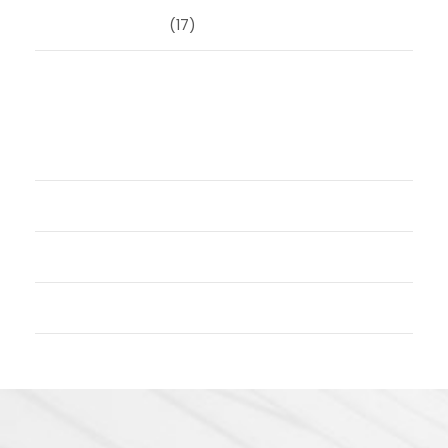
Uncategorized
(17)
Meta
Login
Vermeldingen feed
Reacties feed
WordPress.org