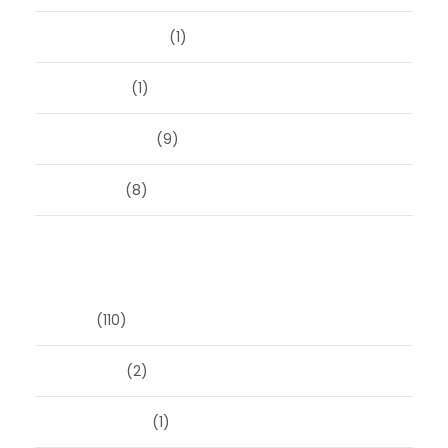
augustus 2023
(1)
mei 2023
(1)
februari 2019
(9)
juni 2016
(8)
Categorieën
Blog
(110)
Masonry
(2)
Post Format
(1)