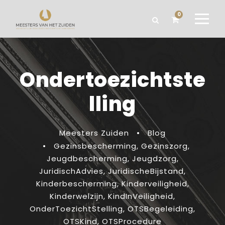
0
Ondertoezichtste
lling
Meesters Zuiden
•
Blog
•
Gezinsbescherming
,
Gezinszorg
,
Jeugdbescherming
,
Jeugdzorg
,
JuridischAdvies
,
JuridischeBijstand
,
Kinderbescherming
,
Kinderveiligheid
,
Kinderwelzijn
,
KindInVeiligheid
,
OnderToezichtStelling
,
OTSBegeleiding
,
OTSKind
,
OTSProcedure