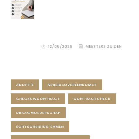
Maar hoe je het juridisch vastlegt,
bepaalt de rust, duidelijkheid en
bescherming voor alle
betrokkenen – zowel de
wensouder als de donor.
12/06/2026
MEESTERS ZUIDEN
Tag Cloud
ADOPTIE
ARBEIDSOVEREENKOMST
CHECKUWCONTRACT
CONTRACTCHECK
DRAAGMOEDERSCHAP
ECHTSCHEIDING SAMEN