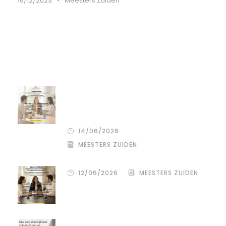
16/12/2023
•
Meesters Zuiden
Recente artikelen
De stille kracht van een pro
deo‑advocaat in Venlo bij een
gezamenlijke scheiding
14/06/2026
MEESTERS ZUIDEN
12/06/2026
MEESTERS ZUIDEN
Een donor kiezen is één beslissing.