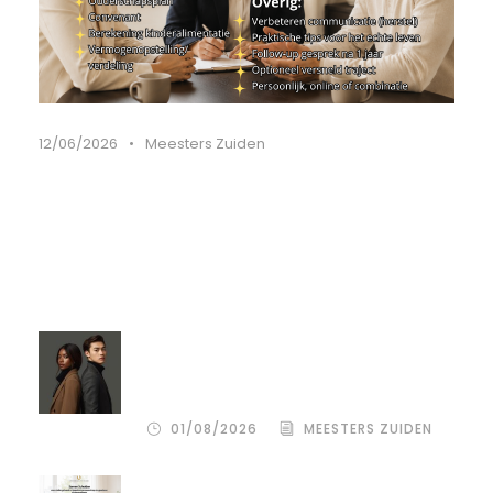
12/06/2026
•
Meesters Zuiden
Recente artikelen
Compassion Focused Scheiden:
omdat goedkoop vaak duurkoop
blijkt
01/08/2026
MEESTERS ZUIDEN
De stille kracht van een pro