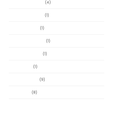
december 2023
(4)
november 2023
(1)
oktober 2023
(1)
september 2023
(1)
augustus 2023
(1)
mei 2023
(1)
februari 2019
(9)
juni 2016
(8)