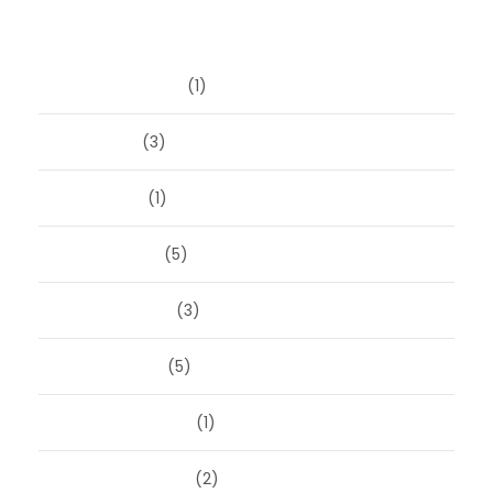
Archieven
augustus 2026
(1)
juni 2026
(3)
april 2026
(1)
maart 2026
(5)
februari 2026
(3)
januari 2026
(5)
december 2025
(1)
november 2025
(2)