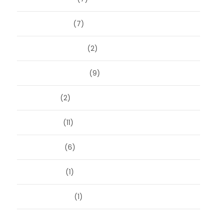
januari 2025
(7)
december 2024
(2)
september 2024
(9)
juli 2024
(2)
juni 2024
(11)
mei 2024
(6)
april 2024
(1)
januari 2024
(1)