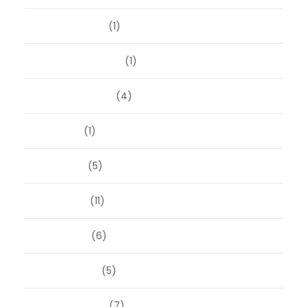
oktober 2025
(1)
september 2025
(1)
augustus 2025
(4)
juli 2025
(1)
juni 2025
(5)
mei 2025
(11)
april 2025
(6)
maart 2025
(5)
februari 2025
(7)