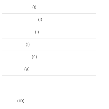
oktober 2023
(1)
september 2023
(1)
augustus 2023
(1)
mei 2023
(1)
februari 2019
(9)
juni 2016
(8)
Categorieën
Blog
(110)