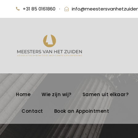
+31 85 0161860
·
info@meestersvanhetzuiden
Home
Wie zijn wij?
Samen uit elkaar?
Contact
Book an Appointment