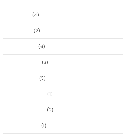
Archieven
juni 2026
(4)
april 2026
(2)
maart 2026
(6)
februari 2026
(3)
januari 2026
(5)
december 2025
(1)
november 2025
(2)
oktober 2025
(1)