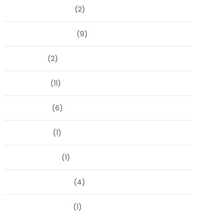
december 2024
(2)
september 2024
(9)
juli 2024
(2)
juni 2024
(11)
mei 2024
(6)
april 2024
(1)
januari 2024
(1)
december 2023
(4)
november 2023
(1)