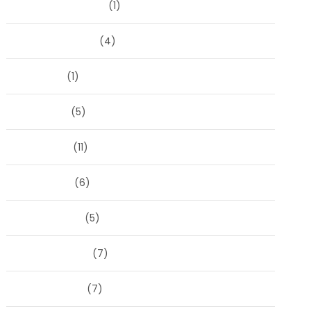
september 2025
(1)
augustus 2025
(4)
juli 2025
(1)
juni 2025
(5)
mei 2025
(11)
april 2025
(6)
maart 2025
(5)
februari 2025
(7)
januari 2025
(7)