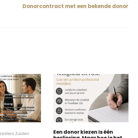
Donorcontract met een bekende donor
Een donor kiezen is één
esters Zuiden
beslissing. Maar hoe je het