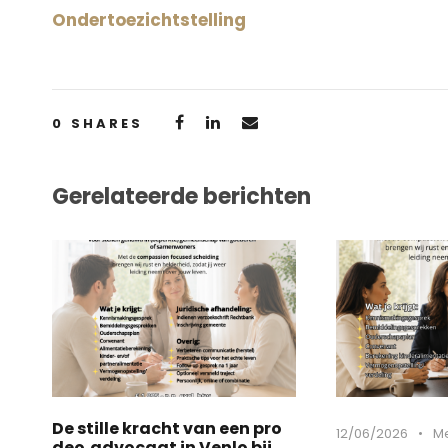
Ondertoezichtstelling
0
SHARES
Gerelateerde berichten
De stille kracht van een pro
12/06/2026
•
Me
deo‑advocaat in Venlo bij