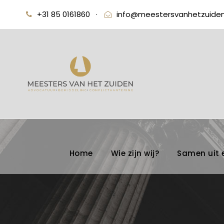
+31 85 0161860
·
info@meestersvanhetzuiden
Home
Wie zijn wij?
Samen uit 