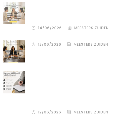
De stille kracht van een pro
deo‑advocaat in Venlo bij een
gezamenlijke scheiding
14/06/2026
MEESTERS ZUIDEN
12/06/2026
MEESTERS ZUIDEN
Een donor kiezen is één beslissing.
Maar hoe je het juridisch vastlegt,
bepaalt de rust, duidelijkheid en
bescherming voor alle betrokkenen
– zowel de wensouder als de donor.
12/06/2026
MEESTERS ZUIDEN