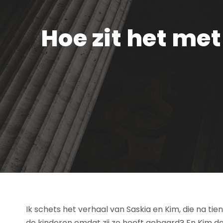
Hoe zit het me
Ik schets het verhaal van Saskia en Kim, die na tien
de kinderen omdat zij ze heeft gebaard? En Kim da