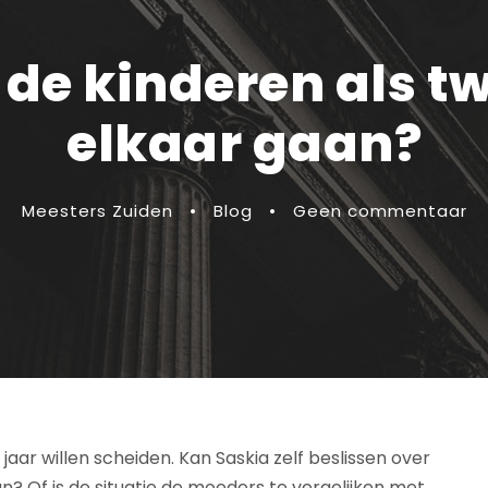
t de kinderen als t
elkaar gaan?
Meesters Zuiden
•
Blog
•
Geen commentaar
 jaar willen scheiden. Kan Saskia zelf beslissen over
n? Of is de situatie de moeders te vergelijken met