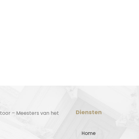
Diensten
toor – Meesters van het
Home