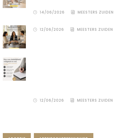
gezamenlijke scheiding
14/06/2026
MEESTERS ZUIDEN
12/06/2026
MEESTERS ZUIDEN
Een donor kiezen is één beslissing.
Maar hoe je het juridisch vastlegt,
bepaalt de rust, duidelijkheid en
bescherming voor alle betrokkenen
– zowel de wensouder als de donor.
12/06/2026
MEESTERS ZUIDEN
Tag Cloud