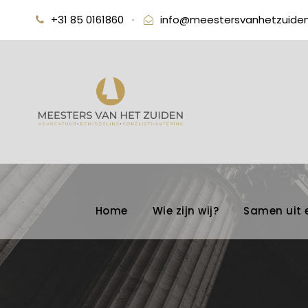
+31 85 0161860
·
info@meestersvanhetzuiden
Home
Wie zijn wij?
Samen uit 