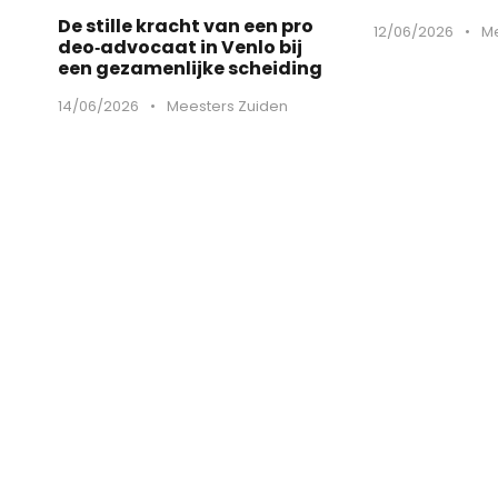
De stille kracht van een pro
12/06/2026
•
Me
deo‑advocaat in Venlo bij
een gezamenlijke scheiding
14/06/2026
•
Meesters Zuiden