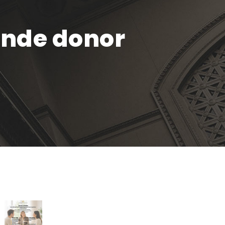
ende donor
Recente artikelen
De stille kracht van een pro
deo‑advocaat in Venlo bij een