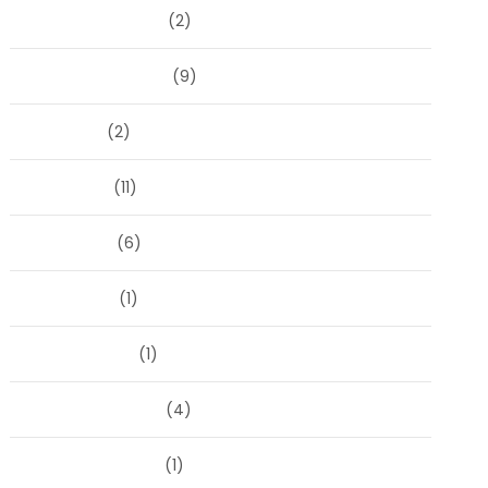
december 2024
(2)
september 2024
(9)
juli 2024
(2)
juni 2024
(11)
mei 2024
(6)
april 2024
(1)
januari 2024
(1)
december 2023
(4)
november 2023
(1)