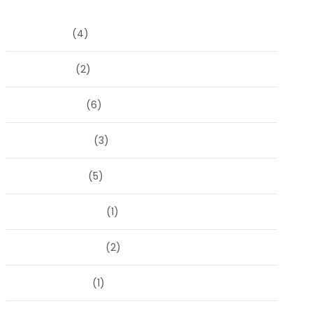
Archieven
juni 2026
(4)
april 2026
(2)
maart 2026
(6)
februari 2026
(3)
januari 2026
(5)
december 2025
(1)
november 2025
(2)
oktober 2025
(1)