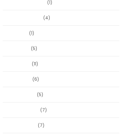
september 2025
(1)
augustus 2025
(4)
juli 2025
(1)
juni 2025
(5)
mei 2025
(11)
april 2025
(6)
maart 2025
(5)
februari 2025
(7)
januari 2025
(7)