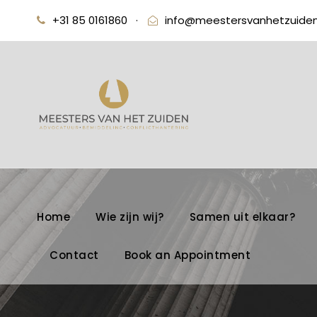
+31 85 0161860
·
info@meestersvanhetzuiden
Home
Wie zijn wij?
Samen uit elkaar?
Contact
Book an Appointment