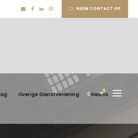
NEEM CONTACT OP
0
lag
Overige Dienstverlening
Nieuws