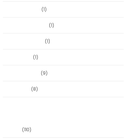
oktober 2023
(1)
september 2023
(1)
augustus 2023
(1)
mei 2023
(1)
februari 2019
(9)
juni 2016
(8)
Categorieën
Blog
(110)