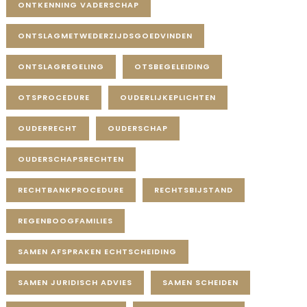
ONTKENNING VADERSCHAP
ONTSLAGMETWEDERZIJDSGOEDVINDEN
ONTSLAGREGELING
OTSBEGELEIDING
OTSPROCEDURE
OUDERLIJKEPLICHTEN
OUDERRECHT
OUDERSCHAP
OUDERSCHAPSRECHTEN
RECHTBANKPROCEDURE
RECHTSBIJSTAND
REGENBOOGFAMILIES
SAMEN AFSPRAKEN ECHTSCHEIDING
SAMEN JURIDISCH ADVIES
SAMEN SCHEIDEN