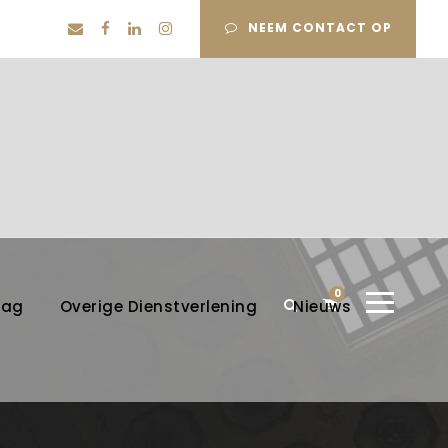
NEEM CONTACT OP
0
lag
Overige Dienstverlening
Nieuws