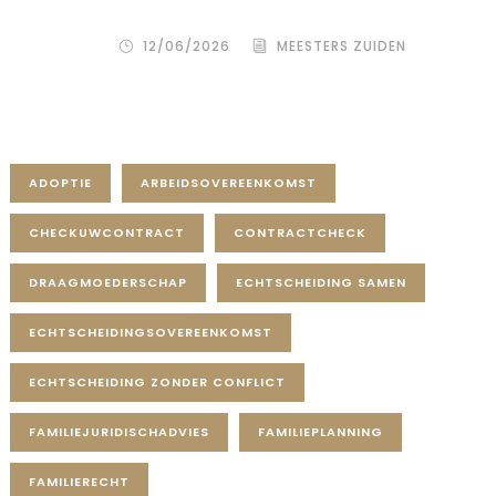
– zowel de wensouder als de donor.
12/06/2026
MEESTERS ZUIDEN
Tag Cloud
ADOPTIE
ARBEIDSOVEREENKOMST
CHECKUWCONTRACT
CONTRACTCHECK
DRAAGMOEDERSCHAP
ECHTSCHEIDING SAMEN
ECHTSCHEIDINGSOVEREENKOMST
ECHTSCHEIDING ZONDER CONFLICT
FAMILIEJURIDISCHADVIES
FAMILIEPLANNING
FAMILIERECHT