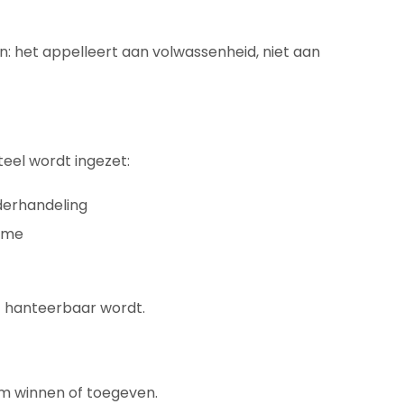
: het appelleert aan volwassenheid, niet aan
eel wordt ingezet:
derhandeling
isme
t hanteerbaar wordt.
 om winnen of toegeven.