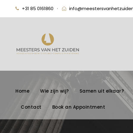
+31 85 0161860
·
info@meestersvanhetzuiden
Home
Wie zijn wij?
Samen uit elkaar?
Contact
Book an Appointment