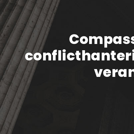
Compassi
conflicthanter
vera