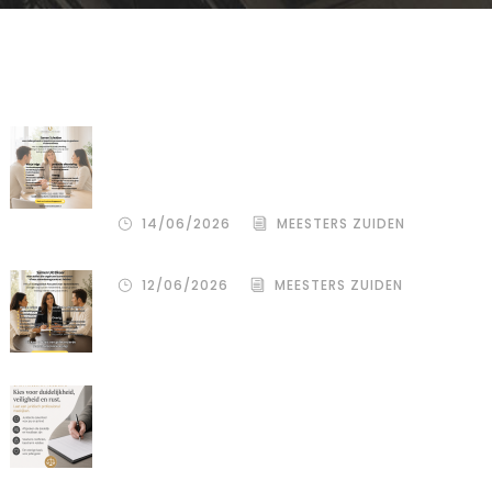
Recente artikelen
De stille kracht van een pro
deo‑advocaat in Venlo bij een
gezamenlijke scheiding
14/06/2026
MEESTERS ZUIDEN
12/06/2026
MEESTERS ZUIDEN
Een donor kiezen is één beslissing.
Maar hoe je het juridisch vastlegt,
bepaalt de rust, duidelijkheid en
bescherming voor alle betrokkenen