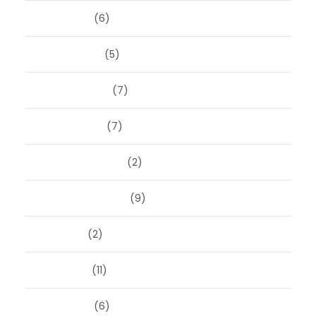
april 2025
(6)
maart 2025
(5)
februari 2025
(7)
januari 2025
(7)
december 2024
(2)
september 2024
(9)
juli 2024
(2)
juni 2024
(11)
mei 2024
(6)