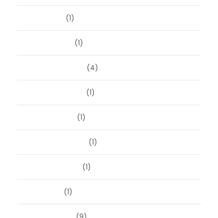
april 2024
(1)
januari 2024
(1)
december 2023
(4)
november 2023
(1)
oktober 2023
(1)
september 2023
(1)
augustus 2023
(1)
mei 2023
(1)
februari 2019
(9)