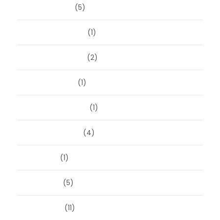
januari 2026
(5)
december 2025
(1)
november 2025
(2)
oktober 2025
(1)
september 2025
(1)
augustus 2025
(4)
juli 2025
(1)
juni 2025
(5)
mei 2025
(11)