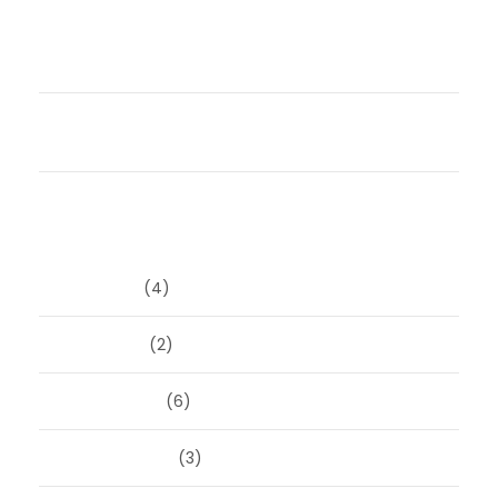
Compassie zonder sentimentaliteit:
conflicthantering bij scheiding voor mensen die
verantwoordelijkheid nemen
Samen uit elkaar zonder strijd én met subsidie.
Durf jij het anders te doen?
Archieven
juni 2026
(4)
april 2026
(2)
maart 2026
(6)
februari 2026
(3)