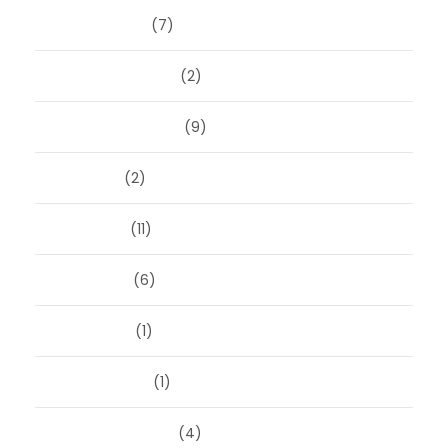
januari 2025
(7)
december 2024
(2)
september 2024
(9)
juli 2024
(2)
juni 2024
(11)
mei 2024
(6)
april 2024
(1)
januari 2024
(1)
december 2023
(4)