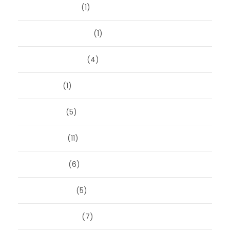
oktober 2025
(1)
september 2025
(1)
augustus 2025
(4)
juli 2025
(1)
juni 2025
(5)
mei 2025
(11)
april 2025
(6)
maart 2025
(5)
februari 2025
(7)