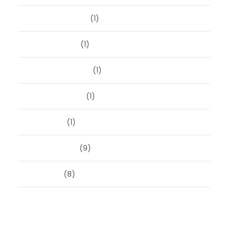
november 2023
(1)
oktober 2023
(1)
september 2023
(1)
augustus 2023
(1)
mei 2023
(1)
februari 2019
(9)
juni 2016
(8)
Categorieën