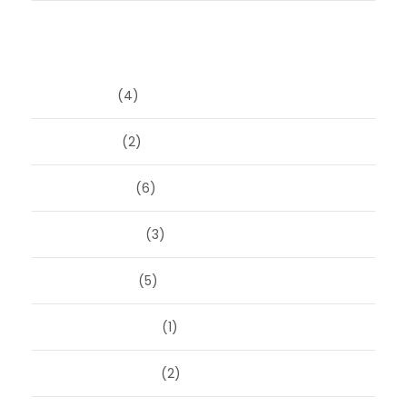
Archieven
juni 2026
(4)
april 2026
(2)
maart 2026
(6)
februari 2026
(3)
januari 2026
(5)
december 2025
(1)
november 2025
(2)