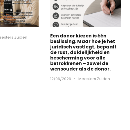
Een donor kiezen is één
esters Zuiden
beslissing. Maar hoe je het
juridisch vastlegt, bepaalt
de rust, duidelijkheid en
bescherming voor alle
betrokkenen – zowel de
wensouder als de donor.
12/06/2026
•
Meesters Zuiden