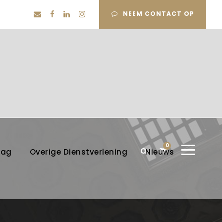
NEEM CONTACT OP
0
lag
Overige Dienstverlening
Nieuws