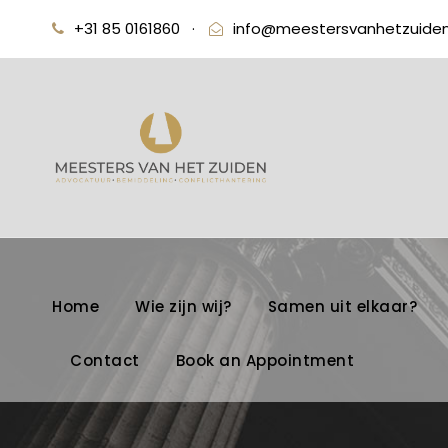
+31 85 0161860
·
info@meestersvanhetzuiden
Home
Wie zijn wij?
Samen uit elkaar?
Contact
Book an Appointment