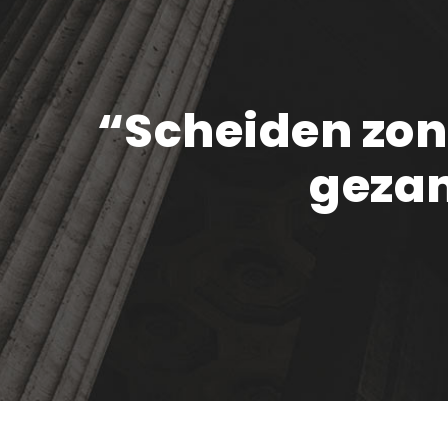
“Scheiden zond
gezam