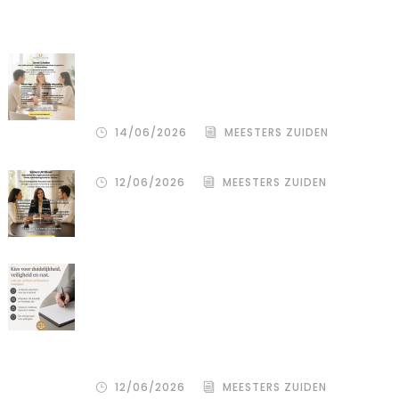
Recente artikelen
De stille kracht van een pro
deo‑advocaat in Venlo bij een
gezamenlijke scheiding
14/06/2026
MEESTERS ZUIDEN
12/06/2026
MEESTERS ZUIDEN
Een donor kiezen is één beslissing.
Maar hoe je het juridisch vastlegt,
bepaalt de rust, duidelijkheid en
bescherming voor alle betrokkenen
– zowel de wensouder als de donor.
12/06/2026
MEESTERS ZUIDEN