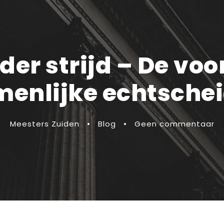
er strijd – De vo
enlijke echtsche
Meesters Zuiden
•
Blog
•
Geen commentaar