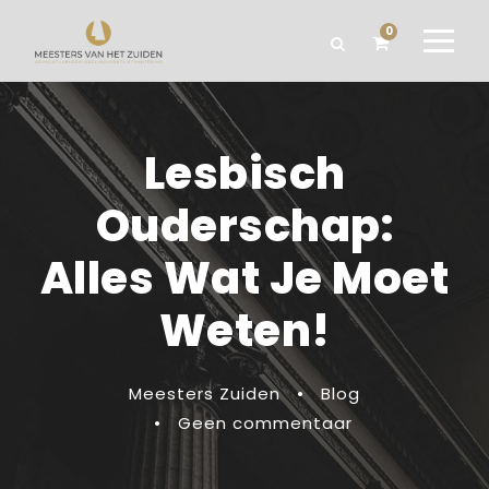
0
Lesbisch
Ouderschap:
Alles Wat Je Moet
Weten!
Meesters Zuiden
•
Blog
•
Geen commentaar