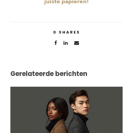
𝗷𝘂𝗶𝘀𝘁𝗲 𝗽𝗮𝗽𝗶𝗲𝗿𝗲𝗻!
0
SHARES
Gerelateerde berichten