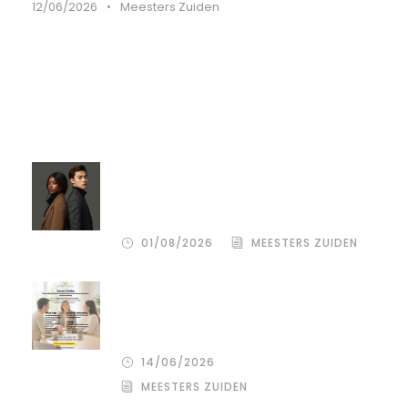
12/06/2026
•
Meesters Zuiden
Recente artikelen
Compassion Focused Scheiden:
omdat goedkoop vaak duurkoop
blijkt
01/08/2026
MEESTERS ZUIDEN
De stille kracht van een pro
deo‑advocaat in Venlo bij een
gezamenlijke scheiding
14/06/2026
MEESTERS ZUIDEN