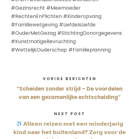
#Gezinsrecht #Meemoeder
#RechtenEnPlichten #Kinderopvang
#Familiewetgeving #LiefdeIsLiefde
#OuderMetGezag #StichtingDonorgegevens
#KunstmatigeBevruchting
#WettelijkOuderschap #Familieplanning
VORIGE BERICHTEN
“Scheiden zonder strijd – De voordelen
van een gezamenlijke echtscheiding”
NEXT POST
𝗔𝗹𝗹𝗲𝗲𝗻 𝗿𝗲𝗶𝘇𝗲𝗻 𝗺𝗲𝘁 𝗲𝗲𝗻 𝗺𝗶𝗻𝗱𝗲𝗿𝗷𝗮𝗿𝗶𝗴
𝗸𝗶𝗻𝗱 𝗻𝗮𝗮𝗿 𝗵𝗲𝘁 𝗯𝘂𝗶𝘁𝗲𝗻𝗹𝗮𝗻𝗱? 𝗭𝗼𝗿𝗴 𝘃𝗼𝗼𝗿 𝗱𝗲