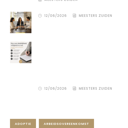
12/06/2026
MEESTERS ZUIDEN
Een donor kiezen is één beslissing.
Maar hoe je het juridisch vastlegt,
bepaalt de rust, duidelijkheid en
bescherming voor alle
betrokkenen – zowel de
wensouder als de donor.
12/06/2026
MEESTERS ZUIDEN
Tag Cloud
ADOPTIE
ARBEIDSOVEREENKOMST