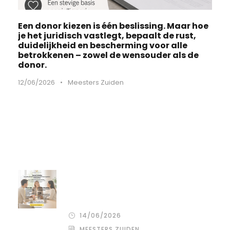
Een donor kiezen is één beslissing. Maar hoe
je het juridisch vastlegt, bepaalt de rust,
duidelijkheid en bescherming voor alle
betrokkenen – zowel de wensouder als de
donor.
12/06/2026
•
Meesters Zuiden
Recente artikelen
De stille kracht van een pro
deo‑advocaat in Venlo bij een
gezamenlijke scheiding
14/06/2026
MEESTERS ZUIDEN