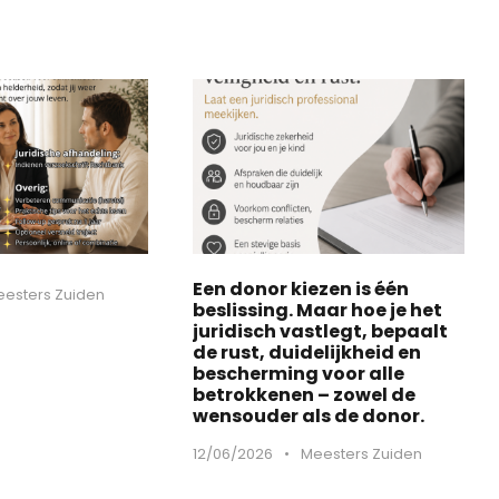
Een donor kiezen is één
esters Zuiden
beslissing. Maar hoe je het
juridisch vastlegt, bepaalt
de rust, duidelijkheid en
bescherming voor alle
betrokkenen – zowel de
wensouder als de donor.
12/06/2026
•
Meesters Zuiden