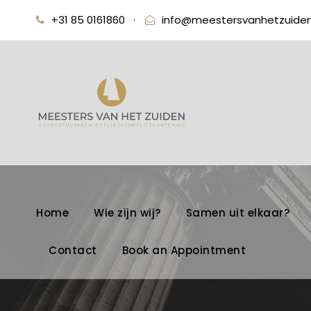
+31 85 0161860
·
info@meestersvanhetzuiden
Home
Wie zijn wij?
Samen uit elkaar?
Contact
Book an Appointment