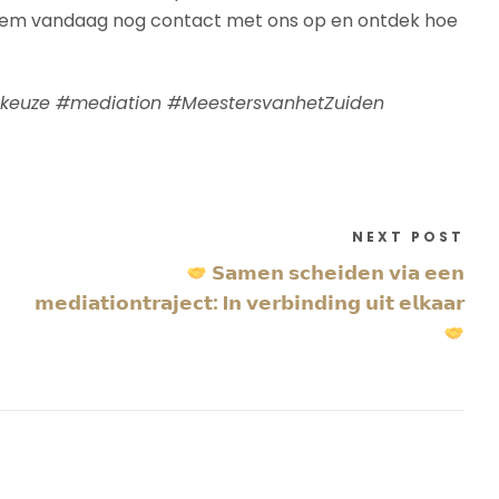
m vandaag nog contact met ons op en ontdek hoe
atkeuze #mediation #MeestersvanhetZuiden
NEXT POST
𝗦𝗮𝗺𝗲𝗻 𝘀𝗰𝗵𝗲𝗶𝗱𝗲𝗻 𝘃𝗶𝗮 𝗲𝗲𝗻
𝗺𝗲𝗱𝗶𝗮𝘁𝗶𝗼𝗻𝘁𝗿𝗮𝗷𝗲𝗰𝘁: I𝗻 𝘃𝗲𝗿𝗯𝗶𝗻𝗱𝗶𝗻𝗴 𝘂𝗶𝘁 𝗲𝗹𝗸𝗮𝗮𝗿