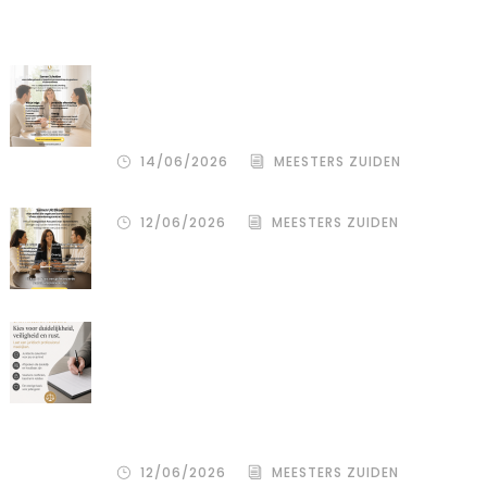
Recente artikelen
De stille kracht van een pro
deo‑advocaat in Venlo bij een
gezamenlijke scheiding
14/06/2026
MEESTERS ZUIDEN
12/06/2026
MEESTERS ZUIDEN
Een donor kiezen is één beslissing.
Maar hoe je het juridisch vastlegt,
bepaalt de rust, duidelijkheid en
bescherming voor alle betrokkenen
– zowel de wensouder als de donor.
12/06/2026
MEESTERS ZUIDEN