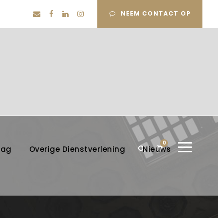
NEEM CONTACT OP
0
lag
Overige Dienstverlening
Nieuws