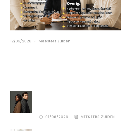
12/06/2026
•
Meesters Zuiden
Recente artikelen
Compassion Focused Scheiden:
omdat goedkoop vaak duurkoop
blijkt
01/08/2026
MEESTERS ZUIDEN