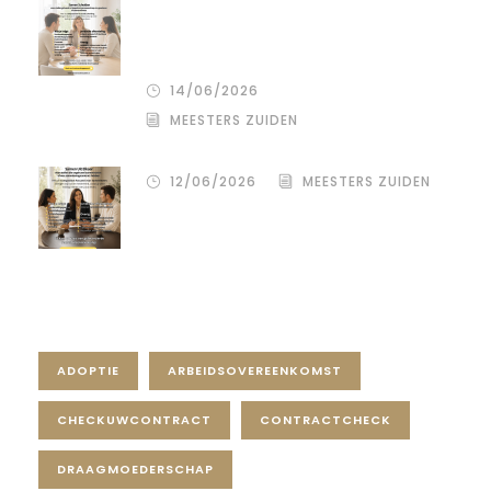
De stille kracht van een pro
deo‑advocaat in Venlo bij een
gezamenlijke scheiding
14/06/2026
MEESTERS ZUIDEN
12/06/2026
MEESTERS ZUIDEN
Tag Cloud
ADOPTIE
ARBEIDSOVEREENKOMST
CHECKUWCONTRACT
CONTRACTCHECK
DRAAGMOEDERSCHAP