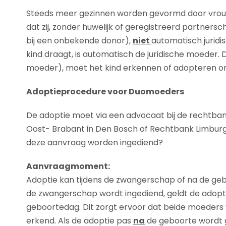
Steeds meer gezinnen worden gevormd door vrouw
dat zij, zonder huwelijk of geregistreerd partner
bij een onbekende donor),
niet
automatisch juridi
kind draagt, is automatisch de juridische moede
moeder), moet het kind erkennen of adopteren om
Adoptieprocedure voor Duomoeders
De adoptie moet via een advocaat bij de rechtba
Oost- Brabant in Den Bosch of Rechtbank Limbur
deze aanvraag worden ingediend?
Aanvraagmoment:
Adoptie kan tijdens de zwangerschap of na de geb
de zwangerschap wordt ingediend, geldt de adop
geboortedag. Dit zorgt ervoor dat beide moeders
erkend. Als de adoptie pas
na
de geboorte wordt g