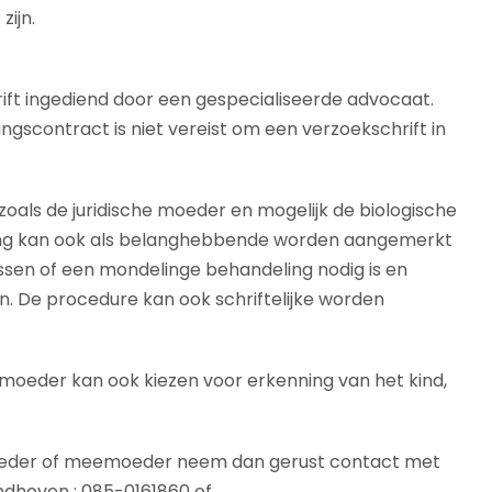
ijn.
ft ingediend door een gespecialiseerde advocaat.
ngscontract is niet vereist om een verzoekschrift in
oals de juridische moeder en mogelijk de biologische
ing kan ook als belanghebbende worden aangemerkt
ssen of een mondelinge behandeling nodig is en
n. De procedure kan ook schriftelijke worden
oeder kan ook kiezen voor erkenning van het kind,
oeder of meemoeder neem dan gerust contact met
indhoven : 085-0161860 of