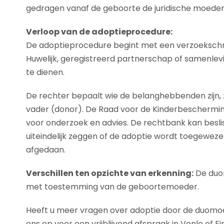
gedragen vanaf de geboorte de juridische moeder z
Verloop van de adoptieprocedure:
De adoptieprocedure begint met een verzoekschri
Huwelijk, geregistreerd partnerschap of samenlevi
te dienen.
De rechter bepaalt wie de belanghebbenden zijn, z
vader (donor). De Raad voor de Kinderbescherm
voor onderzoek en advies. De rechtbank kan besli
uiteindelijk zeggen of de adoptie wordt toegeweze
afgedaan.
Verschillen ten opzichte van erkenning:
De duom
met toestemming van de geboortemoeder.
Heeft u meer vragen over adoptie door de duom
ons op voor een vrijblijvend afspraak in Venlo of E