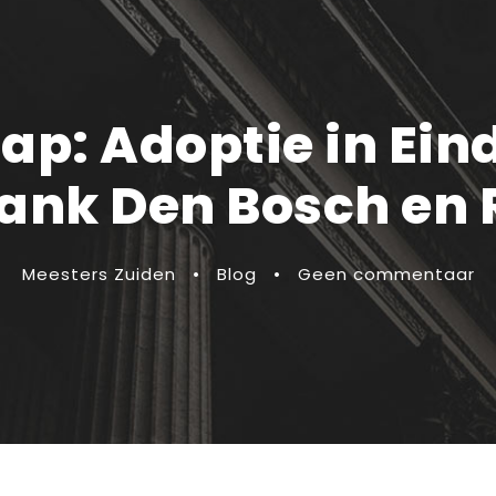
p: Adoptie in Ein
bank Den Bosch e
Meesters Zuiden
•
Blog
•
Geen commentaar