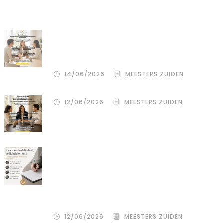
Recente artikelen
De stille kracht van een pro
deo‑advocaat in Venlo bij een
gezamenlijke scheiding
14/06/2026
MEESTERS ZUIDEN
12/06/2026
MEESTERS ZUIDEN
Een donor kiezen is één beslissing.
Maar hoe je het juridisch vastlegt,
bepaalt de rust, duidelijkheid en
bescherming voor alle betrokkenen
– zowel de wensouder als de donor.
12/06/2026
MEESTERS ZUIDEN