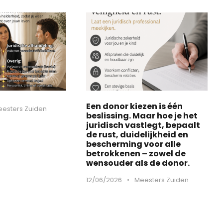
Een donor kiezen is één
esters Zuiden
beslissing. Maar hoe je het
juridisch vastlegt, bepaalt
de rust, duidelijkheid en
bescherming voor alle
betrokkenen – zowel de
wensouder als de donor.
12/06/2026
•
Meesters Zuiden