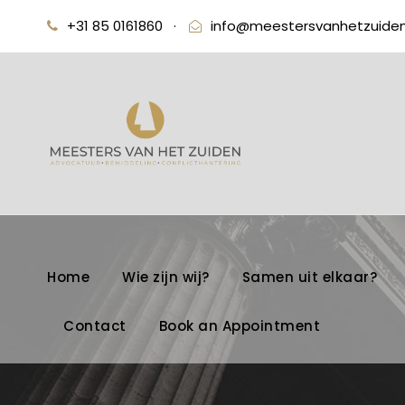
+31 85 0161860
·
info@meestersvanhetzuiden
Home
Wie zijn wij?
Samen uit elkaar?
Contact
Book an Appointment