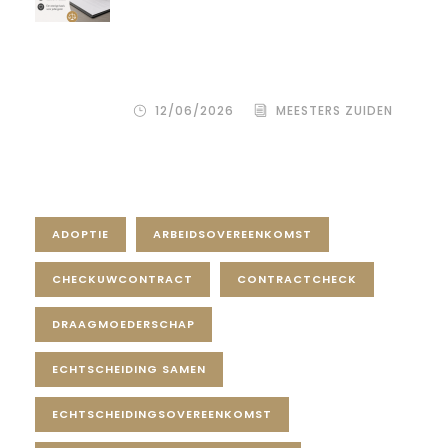
bepaalt de rust, duidelijkheid en
bescherming voor alle
betrokkenen – zowel de
wensouder als de donor.
12/06/2026
MEESTERS ZUIDEN
Tag Cloud
ADOPTIE
ARBEIDSOVEREENKOMST
CHECKUWCONTRACT
CONTRACTCHECK
DRAAGMOEDERSCHAP
ECHTSCHEIDING SAMEN
ECHTSCHEIDINGSOVEREENKOMST