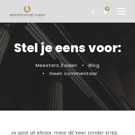
0
Stel je eens voor:
Meesters Zuiden
•
Blog
•
Geen commentaar
Je gaat uit elkaar, maar dit keer zonder strijd,