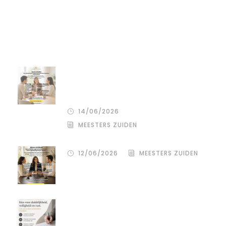
Recente artikelen
De stille kracht van een pro
deo‑advocaat in Venlo bij een
gezamenlijke scheiding
14/06/2026
MEESTERS ZUIDEN
12/06/2026
MEESTERS ZUIDEN
Een donor kiezen is één beslissing.
Maar hoe je het juridisch vastlegt,