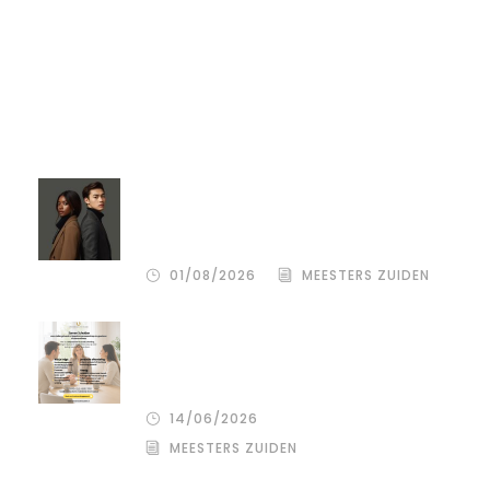
Recente artikelen
Compassion Focused Scheiden:
omdat goedkoop vaak duurkoop
blijkt
01/08/2026
MEESTERS ZUIDEN
De stille kracht van een pro
deo‑advocaat in Venlo bij een
gezamenlijke scheiding
14/06/2026
MEESTERS ZUIDEN