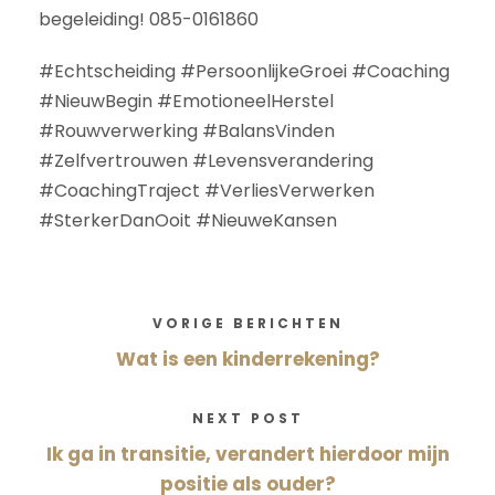
begeleiding! 085-0161860
#Echtscheiding #PersoonlijkeGroei #Coaching
#NieuwBegin #EmotioneelHerstel
#Rouwverwerking #BalansVinden
#Zelfvertrouwen #Levensverandering
#CoachingTraject #VerliesVerwerken
#SterkerDanOoit #NieuweKansen
VORIGE BERICHTEN
Wat is een kinderrekening?
NEXT POST
Ik ga in transitie, verandert hierdoor mijn
positie als ouder?