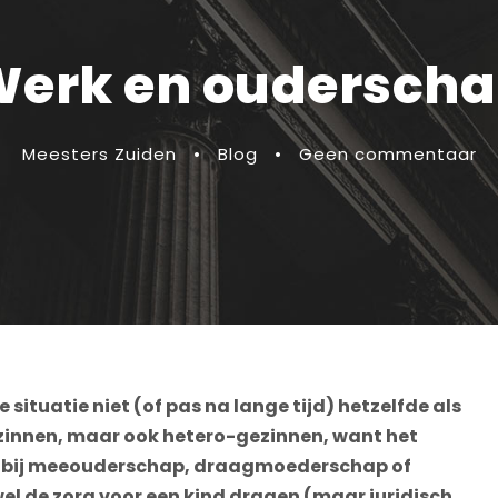
erk en oudersch
Meesters Zuiden
•
Blog
•
Geen commentaar
 situatie niet (of pas na lange tijd) hetzelfde als
 gezinnen, maar ook hetero-gezinnen, want het
ld bij meeouderschap, draagmoederschap of
wel de zorg voor een kind dragen (maar juridisch