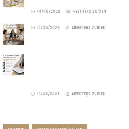
gezamenlijke scheiding
14/06/2026
MEESTERS ZUIDEN
12/06/2026
MEESTERS ZUIDEN
Een donor kiezen is één beslissing.
Maar hoe je het juridisch vastlegt,
bepaalt de rust, duidelijkheid en
bescherming voor alle betrokkenen
– zowel de wensouder als de donor.
12/06/2026
MEESTERS ZUIDEN
Tag Cloud