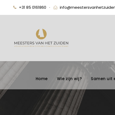
+31 85 0161860
·
info@meestersvanhetzuiden
Home
Wie zijn wij?
Samen uit 