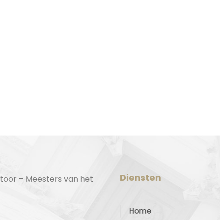
Diensten
toor – Meesters van het
Home