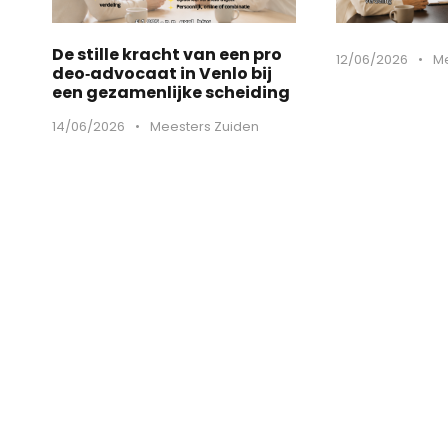
De stille kracht van een pro
12/06/2026
•
Me
deo‑advocaat in Venlo bij
een gezamenlijke scheiding
14/06/2026
•
Meesters Zuiden