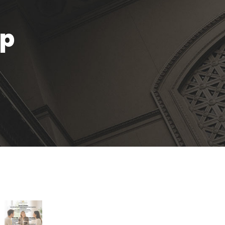
ap
Recente artikelen
De stille kracht van een pro
deo‑advocaat in Venlo bij een