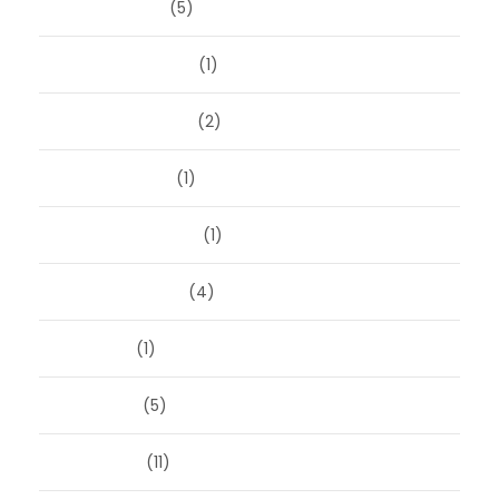
januari 2026
(5)
december 2025
(1)
november 2025
(2)
oktober 2025
(1)
september 2025
(1)
augustus 2025
(4)
juli 2025
(1)
juni 2025
(5)
mei 2025
(11)