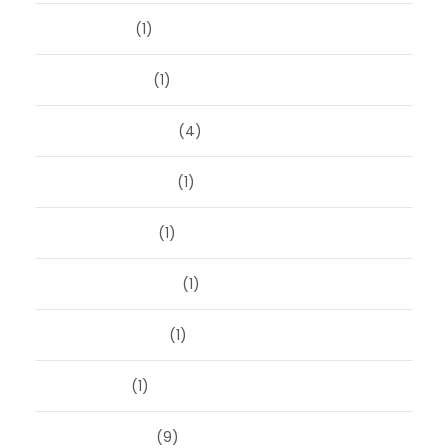
april 2024
(1)
januari 2024
(1)
december 2023
(4)
november 2023
(1)
oktober 2023
(1)
september 2023
(1)
augustus 2023
(1)
mei 2023
(1)
februari 2019
(9)