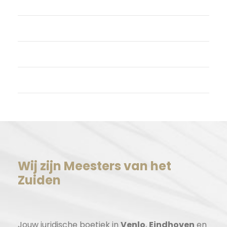
Login
Vermeldingen feed
Reacties feed
WordPress.org
Wij zijn Meesters van het
Zuiden
Jouw juridische boetiek in
Venlo
,
Eindhoven
en