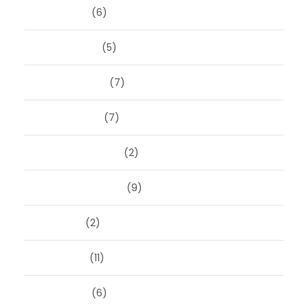
april 2025
(6)
maart 2025
(5)
februari 2025
(7)
januari 2025
(7)
december 2024
(2)
september 2024
(9)
juli 2024
(2)
juni 2024
(11)
mei 2024
(6)