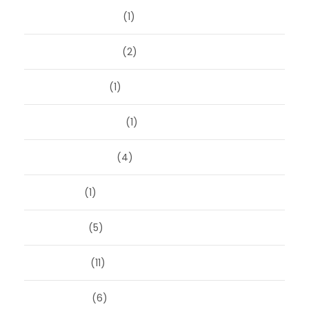
december 2025
(1)
november 2025
(2)
oktober 2025
(1)
september 2025
(1)
augustus 2025
(4)
juli 2025
(1)
juni 2025
(5)
mei 2025
(11)
april 2025
(6)