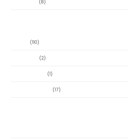
juni 2016
(8)
Categorieën
Blog
(110)
Masonry
(2)
Post Format
(1)
Uncategorized
(17)
Meta
Login