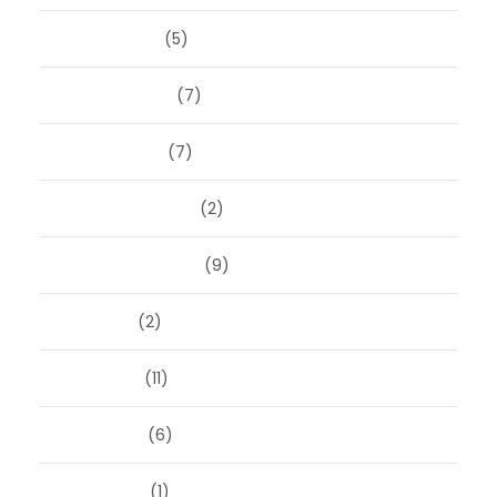
maart 2025
(5)
februari 2025
(7)
januari 2025
(7)
december 2024
(2)
september 2024
(9)
juli 2024
(2)
juni 2024
(11)
mei 2024
(6)
april 2024
(1)