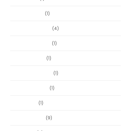
januari 2024
(1)
december 2023
(4)
november 2023
(1)
oktober 2023
(1)
september 2023
(1)
augustus 2023
(1)
mei 2023
(1)
februari 2019
(9)