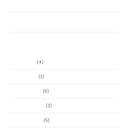
verantwoordelijkheid nemen
Samen uit elkaar zonder strijd én met subsidie.
Durf jij het anders te doen?
Archieven
juni 2026
(4)
april 2026
(2)
maart 2026
(6)
februari 2026
(3)
januari 2026
(5)