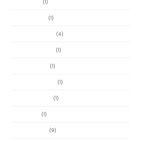
april 2024
(1)
januari 2024
(1)
december 2023
(4)
november 2023
(1)
oktober 2023
(1)
september 2023
(1)
augustus 2023
(1)
mei 2023
(1)
februari 2019
(9)