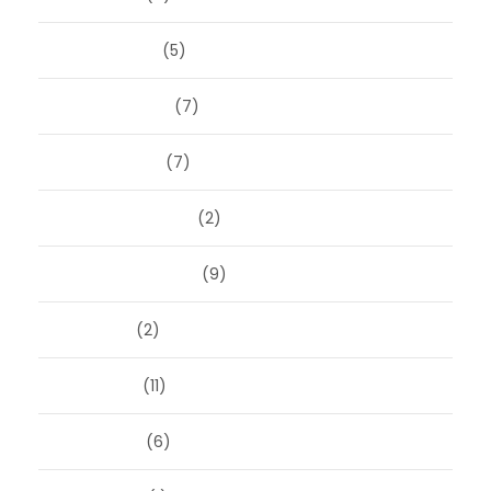
maart 2025
(5)
februari 2025
(7)
januari 2025
(7)
december 2024
(2)
september 2024
(9)
juli 2024
(2)
juni 2024
(11)
mei 2024
(6)