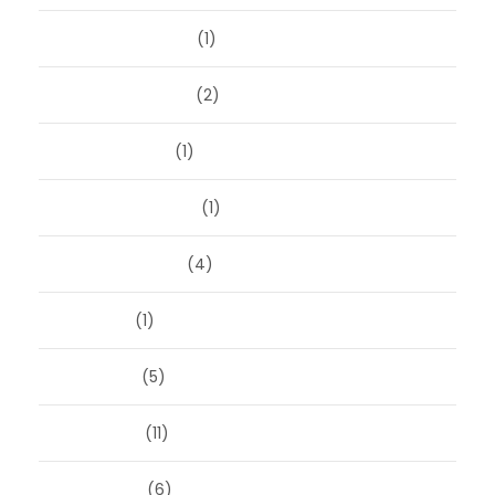
december 2025
(1)
november 2025
(2)
oktober 2025
(1)
september 2025
(1)
augustus 2025
(4)
juli 2025
(1)
juni 2025
(5)
mei 2025
(11)
april 2025
(6)