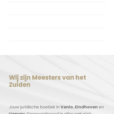
Vermeldingen feed
Reacties feed
WordPress.org
Wij zijn Meesters van het
Zuiden
Jouw juridische boetiek in
Venlo
,
Eindhoven
en
Venray
. Gespecialiseerd in alles wat níet