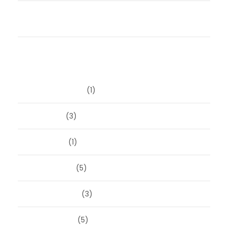
Een scheiding laat je begeleiden door een expert,
niet door een slager
Archieven
augustus 2026
(1)
juni 2026
(3)
april 2026
(1)
maart 2026
(5)
februari 2026
(3)
januari 2026
(5)