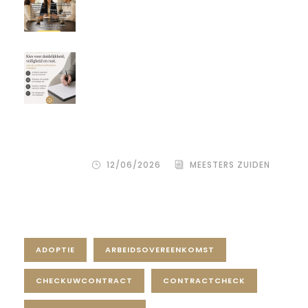
Een donor kiezen is één beslissing.
Maar hoe je het juridisch vastlegt,
bepaalt de rust, duidelijkheid en
bescherming voor alle
betrokkenen – zowel de
wensouder als de donor.
12/06/2026
MEESTERS ZUIDEN
Tag Cloud
ADOPTIE
ARBEIDSOVEREENKOMST
CHECKUWCONTRACT
CONTRACTCHECK