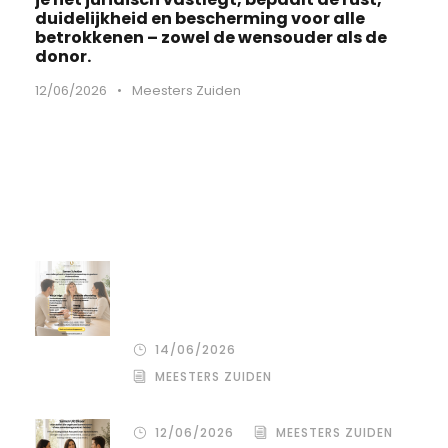
duidelijkheid en bescherming voor alle
betrokkenen – zowel de wensouder als de
donor.
12/06/2026
•
Meesters Zuiden
Recente artikelen
De stille kracht van een pro
deo‑advocaat in Venlo bij een
gezamenlijke scheiding
14/06/2026
MEESTERS ZUIDEN
12/06/2026
MEESTERS ZUIDEN