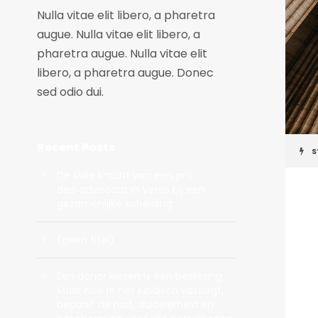
Nulla vitae elit libero, a pharetra
augue. Nulla vitae elit libero, a
pharetra augue. Nulla vitae elit
libero, a pharetra augue. Donec
sed odio dui.
Recent Posts
S
De stille kracht van een pro
deo‑advocaat in Venlo bij een
gezamenlijke scheiding
(geen titel)
Een donor kiezen is één beslissing.
Maar hoe je het juridisch vastlegt,
bepaalt de rust, duidelijkheid en