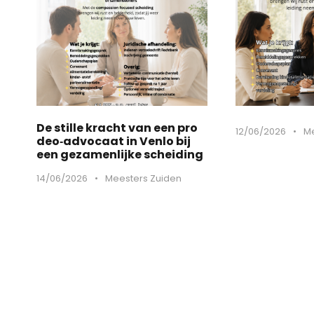
De stille kracht van een pro
12/06/2026
•
Me
deo‑advocaat in Venlo bij
een gezamenlijke scheiding
14/06/2026
•
Meesters Zuiden