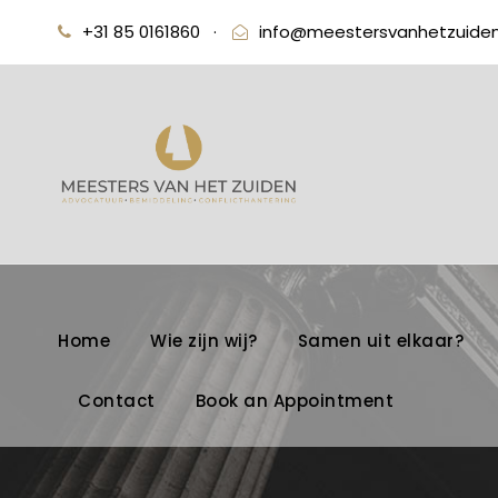
+31 85 0161860
·
info@meestersvanhetzuiden
Home
Wie zijn wij?
Samen uit elkaar?
Contact
Book an Appointment