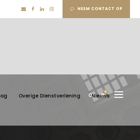
NEEM CONTACT OP
0
lag
Overige Dienstverlening
Nieuws