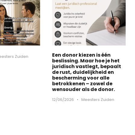
Een donor kiezen is één
esters Zuiden
beslissing. Maar hoe je het
juridisch vastlegt, bepaalt
de rust, duidelijkheid en
bescherming voor alle
betrokkenen – zowel de
wensouder als de donor.
12/06/2026
•
Meesters Zuiden