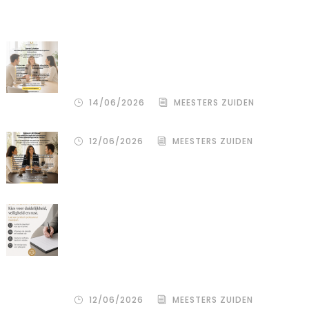
Recente artikelen
De stille kracht van een pro
deo‑advocaat in Venlo bij een
gezamenlijke scheiding
14/06/2026
MEESTERS ZUIDEN
12/06/2026
MEESTERS ZUIDEN
Een donor kiezen is één beslissing.
Maar hoe je het juridisch vastlegt,
bepaalt de rust, duidelijkheid en
bescherming voor alle betrokkenen
– zowel de wensouder als de donor.
12/06/2026
MEESTERS ZUIDEN