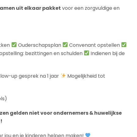
amen uit elkaar pakket
voor een zorgvuldige en
kken
Ouderschapsplan
Convenant opstellen
stelling: bezittingen en schulden
Indienen bij de
low-up gesprek na 1 jaar
Mogelijkheid tot
els)
jzen gelden niet voor ondernemers & huwelijkse
!
r jou en je kinderen helpen maken!