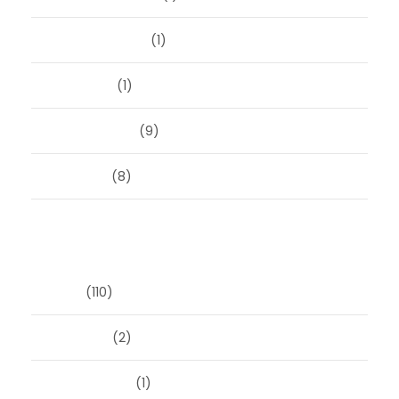
augustus 2023
(1)
mei 2023
(1)
februari 2019
(9)
juni 2016
(8)
Categorieën
Blog
(110)
Masonry
(2)
Post Format
(1)