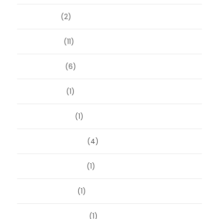
juli 2024
(2)
juni 2024
(11)
mei 2024
(6)
april 2024
(1)
januari 2024
(1)
december 2023
(4)
november 2023
(1)
oktober 2023
(1)
september 2023
(1)