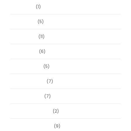
juli 2025
(1)
juni 2025
(5)
mei 2025
(11)
april 2025
(6)
maart 2025
(5)
februari 2025
(7)
januari 2025
(7)
december 2024
(2)
september 2024
(9)