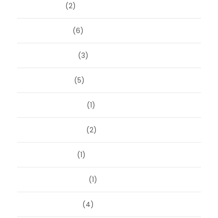
april 2026
(2)
maart 2026
(6)
februari 2026
(3)
januari 2026
(5)
december 2025
(1)
november 2025
(2)
oktober 2025
(1)
september 2025
(1)
augustus 2025
(4)