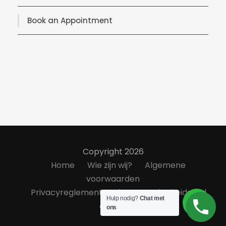
Book an Appointment
Copyright 2026
Home
Wie zijn wij?
Algemene
voorwaarden
Privacyreglement
Klanttevredenheidsond
Hulp nodig?
Chat met
erzoek
ons