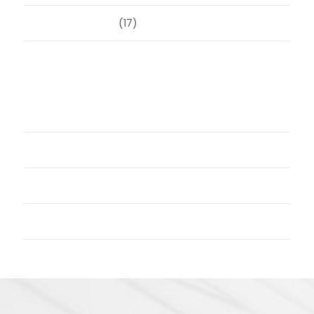
Uncategorized
(17)
Meta
Login
Vermeldingen feed
Reacties feed
WordPress.org