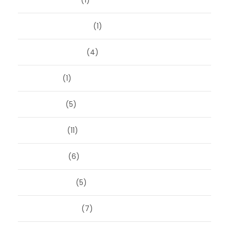
oktober 2025
(1)
september 2025
(1)
augustus 2025
(4)
juli 2025
(1)
juni 2025
(5)
mei 2025
(11)
april 2025
(6)
maart 2025
(5)
februari 2025
(7)