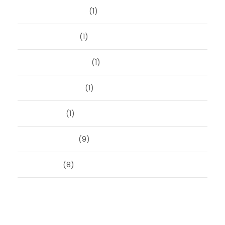
november 2023
(1)
oktober 2023
(1)
september 2023
(1)
augustus 2023
(1)
mei 2023
(1)
februari 2019
(9)
juni 2016
(8)
Categorieën