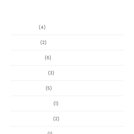
Archieven
juni 2026
(4)
april 2026
(2)
maart 2026
(6)
februari 2026
(3)
januari 2026
(5)
december 2025
(1)
november 2025
(2)