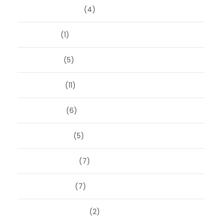
augustus 2025
(4)
juli 2025
(1)
juni 2025
(5)
mei 2025
(11)
april 2025
(6)
maart 2025
(5)
februari 2025
(7)
januari 2025
(7)
december 2024
(2)