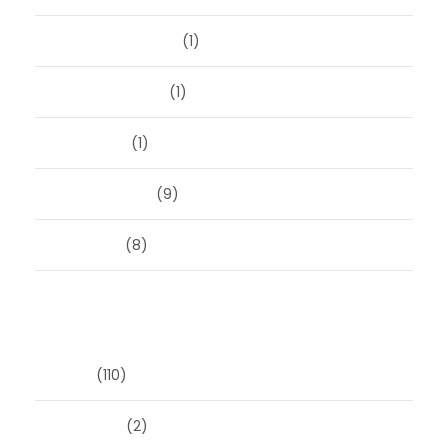
september 2023
(1)
augustus 2023
(1)
mei 2023
(1)
februari 2019
(9)
juni 2016
(8)
Categorieën
Blog
(110)
Masonry
(2)