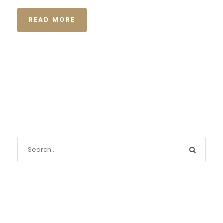
READ MORE
Recente berichten
De stille kracht van een pro deo‑advocaat in