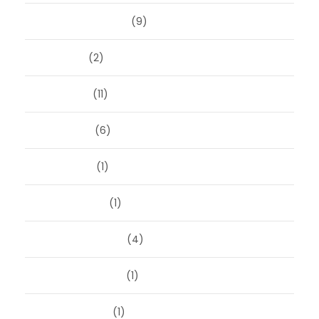
september 2024
(9)
juli 2024
(2)
juni 2024
(11)
mei 2024
(6)
april 2024
(1)
januari 2024
(1)
december 2023
(4)
november 2023
(1)
oktober 2023
(1)