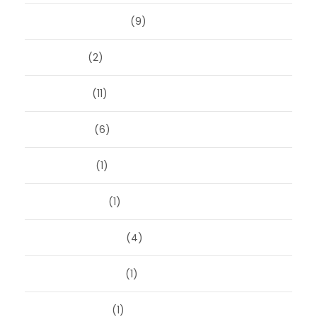
september 2024
(9)
juli 2024
(2)
juni 2024
(11)
mei 2024
(6)
april 2024
(1)
januari 2024
(1)
december 2023
(4)
november 2023
(1)
oktober 2023
(1)