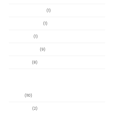
september 2023
(1)
augustus 2023
(1)
mei 2023
(1)
februari 2019
(9)
juni 2016
(8)
Categorieën
Blog
(110)
Masonry
(2)