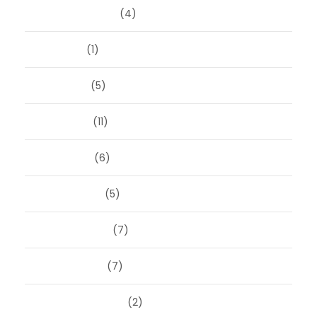
augustus 2025
(4)
juli 2025
(1)
juni 2025
(5)
mei 2025
(11)
april 2025
(6)
maart 2025
(5)
februari 2025
(7)
januari 2025
(7)
december 2024
(2)