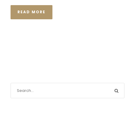
READ MORE
Recente berichten
De stille kracht van een pro deo‑advocaat in