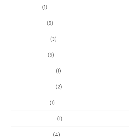
april 2026
(1)
maart 2026
(5)
februari 2026
(3)
januari 2026
(5)
december 2025
(1)
november 2025
(2)
oktober 2025
(1)
september 2025
(1)
augustus 2025
(4)