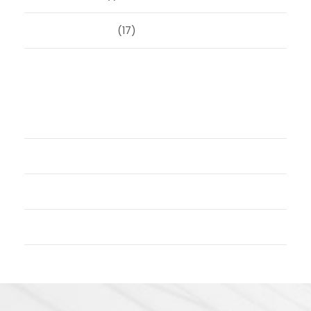
Uncategorized
(17)
Meta
Login
Vermeldingen feed
Reacties feed
WordPress.org