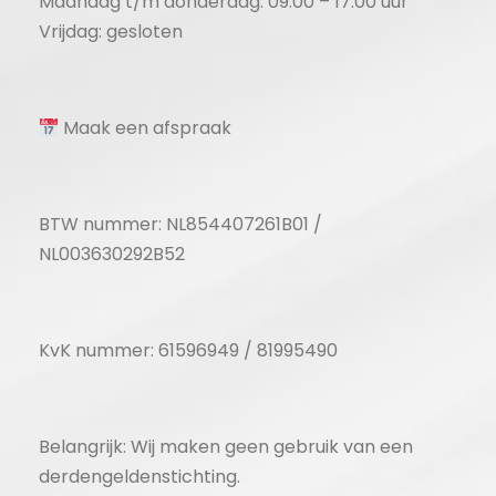
Maandag t/m donderdag: 09.00 – 17.00 uur
Vrijdag: gesloten
Maak een afspraak
BTW nummer: NL854407261B01 /
NL003630292B52
KvK nummer: 61596949 / 81995490
Belangrijk: Wij maken geen gebruik van een
derdengeldenstichting.