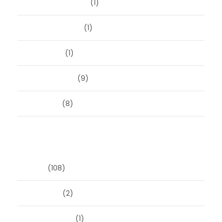
september 2023
(1)
augustus 2023
(1)
mei 2023
(1)
februari 2019
(9)
juni 2016
(8)
Categorieën
Blog
(108)
Masonry
(2)
Post Format
(1)