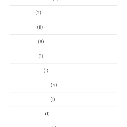
juli 2024
(2)
juni 2024
(11)
mei 2024
(6)
april 2024
(1)
januari 2024
(1)
december 2023
(4)
november 2023
(1)
oktober 2023
(1)