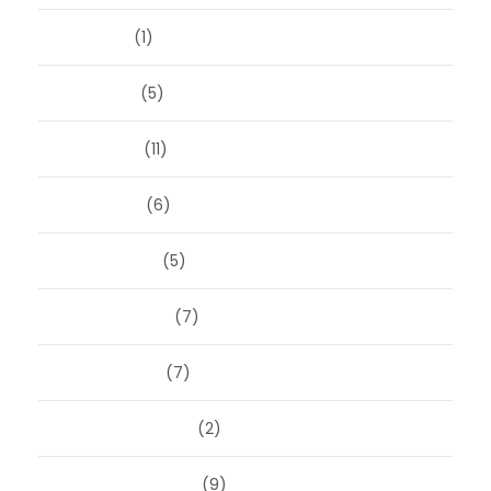
juli 2025
(1)
juni 2025
(5)
mei 2025
(11)
april 2025
(6)
maart 2025
(5)
februari 2025
(7)
januari 2025
(7)
december 2024
(2)
september 2024
(9)