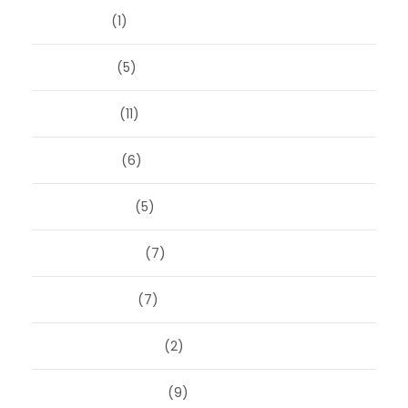
juli 2025
(1)
juni 2025
(5)
mei 2025
(11)
april 2025
(6)
maart 2025
(5)
februari 2025
(7)
januari 2025
(7)
december 2024
(2)
september 2024
(9)