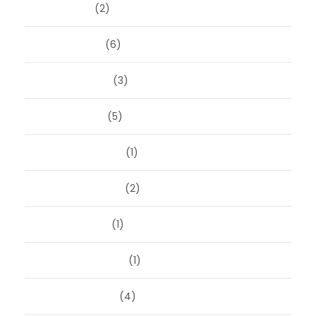
april 2026
(2)
maart 2026
(6)
februari 2026
(3)
januari 2026
(5)
december 2025
(1)
november 2025
(2)
oktober 2025
(1)
september 2025
(1)
augustus 2025
(4)