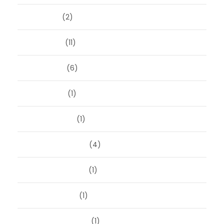
juli 2024
(2)
juni 2024
(11)
mei 2024
(6)
april 2024
(1)
januari 2024
(1)
december 2023
(4)
november 2023
(1)
oktober 2023
(1)
september 2023
(1)