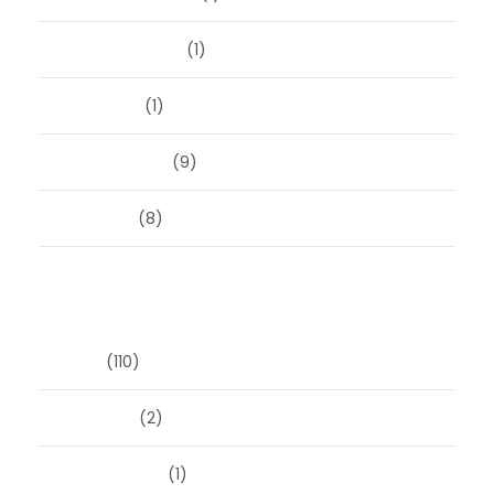
augustus 2023
(1)
mei 2023
(1)
februari 2019
(9)
juni 2016
(8)
Categorieën
Blog
(110)
Masonry
(2)
Post Format
(1)