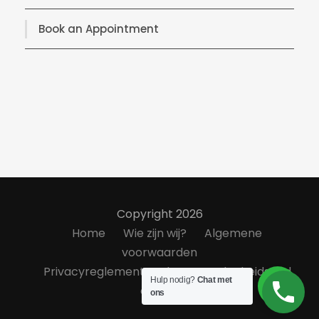
Book an Appointment
Copyright 2026
Home
Wie zijn wij?
Algemene
voorwaarden
Privacyreglement
Klanttevredenheidsond
Hulp nodig?
Chat met
erzoek
ons