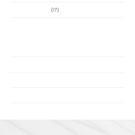
Uncategorized
(17)
Meta
Login
Vermeldingen feed
Reacties feed
WordPress.org