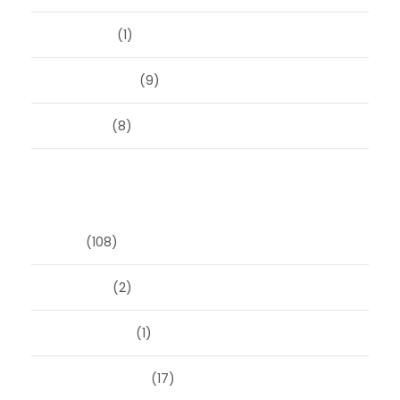
mei 2023
(1)
februari 2019
(9)
juni 2016
(8)
Categorieën
Blog
(108)
Masonry
(2)
Post Format
(1)
Uncategorized
(17)