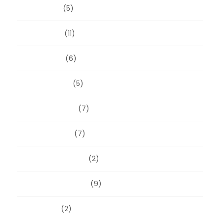
juni 2025
(5)
mei 2025
(11)
april 2025
(6)
maart 2025
(5)
februari 2025
(7)
januari 2025
(7)
december 2024
(2)
september 2024
(9)
juli 2024
(2)