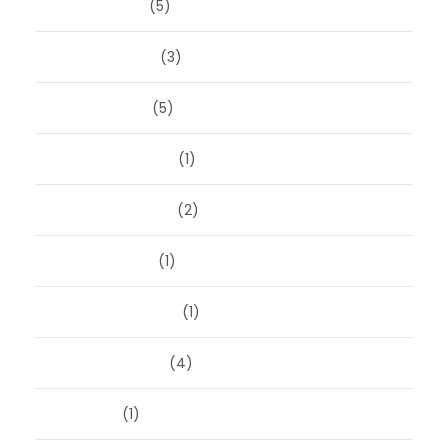
maart 2026
(5)
februari 2026
(3)
januari 2026
(5)
december 2025
(1)
november 2025
(2)
oktober 2025
(1)
september 2025
(1)
augustus 2025
(4)
juli 2025
(1)