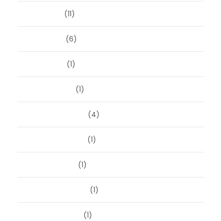
juni 2024
(11)
mei 2024
(6)
april 2024
(1)
januari 2024
(1)
december 2023
(4)
november 2023
(1)
oktober 2023
(1)
september 2023
(1)
augustus 2023
(1)