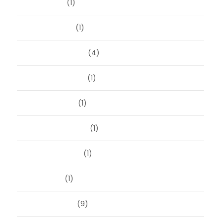
april 2024
(1)
januari 2024
(1)
december 2023
(4)
november 2023
(1)
oktober 2023
(1)
september 2023
(1)
augustus 2023
(1)
mei 2023
(1)
februari 2019
(9)