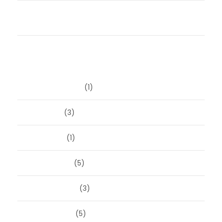
Een scheiding laat je begeleiden door een expert,
niet door een slager
Archieven
augustus 2026
(1)
juni 2026
(3)
april 2026
(1)
maart 2026
(5)
februari 2026
(3)
januari 2026
(5)