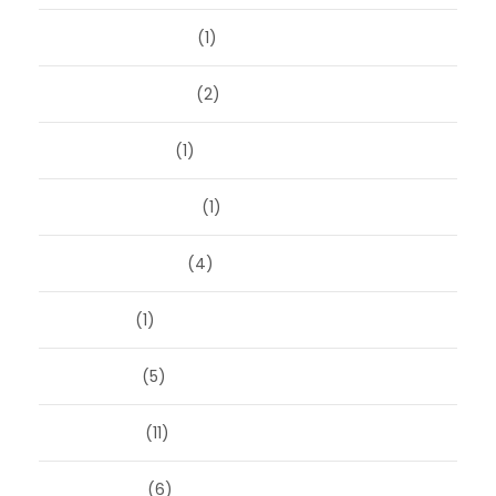
december 2025
(1)
november 2025
(2)
oktober 2025
(1)
september 2025
(1)
augustus 2025
(4)
juli 2025
(1)
juni 2025
(5)
mei 2025
(11)
april 2025
(6)