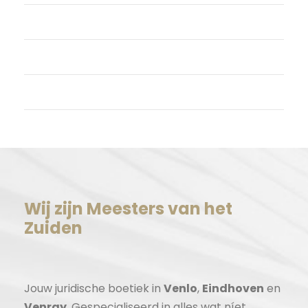
Vermeldingen feed
Reacties feed
WordPress.org
Wij zijn Meesters van het
Zuiden
Jouw juridische boetiek in
Venlo
,
Eindhoven
en
Venray
. Gespecialiseerd in alles wat níet