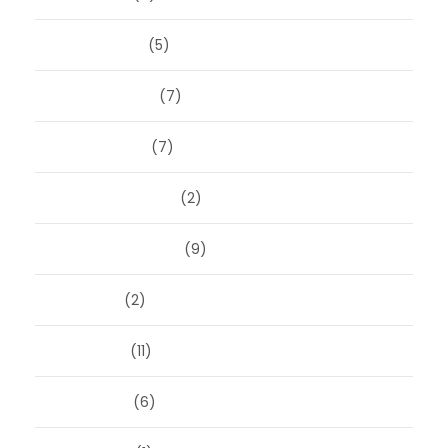
maart 2025
(5)
februari 2025
(7)
januari 2025
(7)
december 2024
(2)
september 2024
(9)
juli 2024
(2)
juni 2024
(11)
mei 2024
(6)