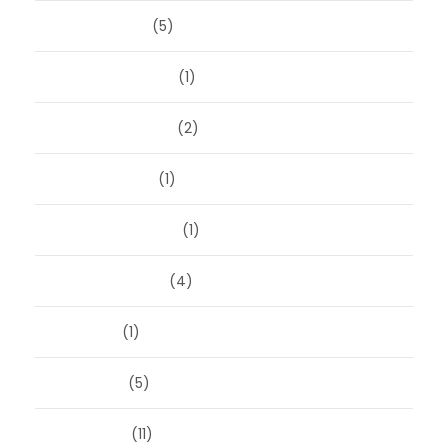
januari 2026
(5)
december 2025
(1)
november 2025
(2)
oktober 2025
(1)
september 2025
(1)
augustus 2025
(4)
juli 2025
(1)
juni 2025
(5)
mei 2025
(11)