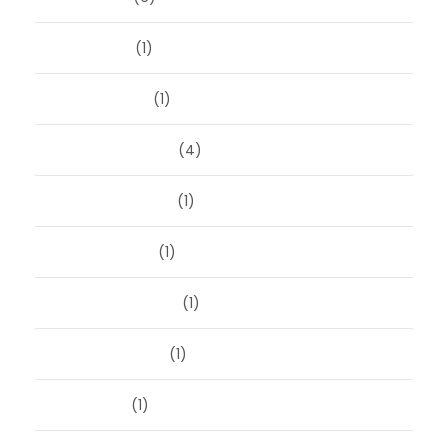
april 2024
(1)
januari 2024
(1)
december 2023
(4)
november 2023
(1)
oktober 2023
(1)
september 2023
(1)
augustus 2023
(1)
mei 2023
(1)