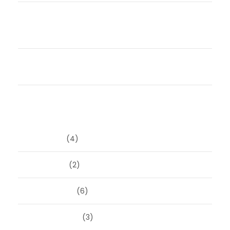
Compassie zonder sentimentaliteit:
conflicthantering bij scheiding voor mensen die
verantwoordelijkheid nemen
Samen uit elkaar zonder strijd én met subsidie.
Durf jij het anders te doen?
Archieven
juni 2026
(4)
april 2026
(2)
maart 2026
(6)
februari 2026
(3)