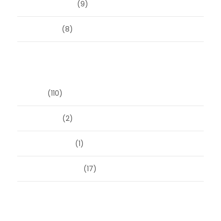
februari 2019
(9)
juni 2016
(8)
Categorieën
Blog
(110)
Masonry
(2)
Post Format
(1)
Uncategorized
(17)
Meta