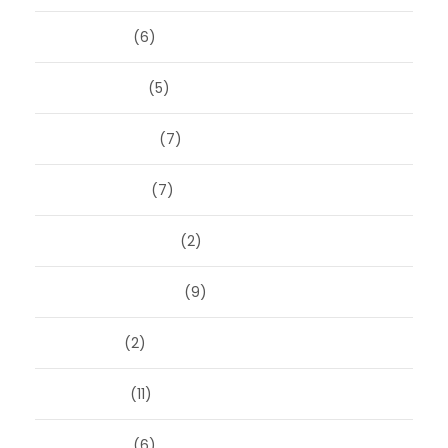
april 2025
(6)
maart 2025
(5)
februari 2025
(7)
januari 2025
(7)
december 2024
(2)
september 2024
(9)
juli 2024
(2)
juni 2024
(11)
mei 2024
(6)