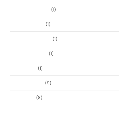
november 2023
(1)
oktober 2023
(1)
september 2023
(1)
augustus 2023
(1)
mei 2023
(1)
februari 2019
(9)
juni 2016
(8)
Categorieën