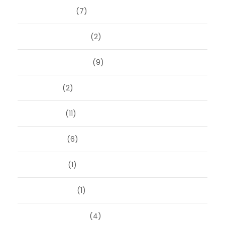
januari 2025
(7)
december 2024
(2)
september 2024
(9)
juli 2024
(2)
juni 2024
(11)
mei 2024
(6)
april 2024
(1)
januari 2024
(1)
december 2023
(4)