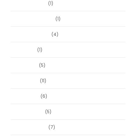
oktober 2025
(1)
september 2025
(1)
augustus 2025
(4)
juli 2025
(1)
juni 2025
(5)
mei 2025
(11)
april 2025
(6)
maart 2025
(5)
februari 2025
(7)