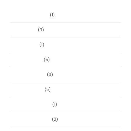
Archieven
augustus 2026
(1)
juni 2026
(3)
april 2026
(1)
maart 2026
(5)
februari 2026
(3)
januari 2026
(5)
december 2025
(1)
november 2025
(2)