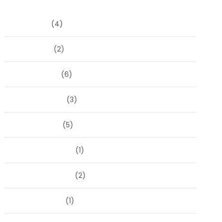
Archieven
juni 2026
(4)
april 2026
(2)
maart 2026
(6)
februari 2026
(3)
januari 2026
(5)
december 2025
(1)
november 2025
(2)
oktober 2025
(1)