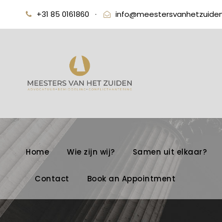
+31 85 0161860
·
info@meestersvanhetzuiden
Home
Wie zijn wij?
Samen uit elkaar?
Contact
Book an Appointment