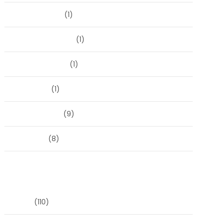
oktober 2023
(1)
september 2023
(1)
augustus 2023
(1)
mei 2023
(1)
februari 2019
(9)
juni 2016
(8)
Categorieën
Blog
(110)