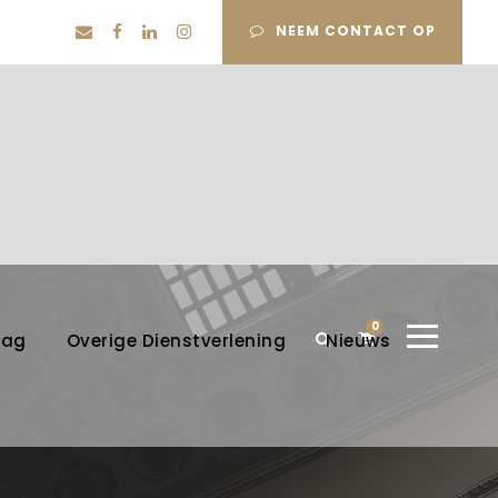
NEEM CONTACT OP
0
lag
Overige Dienstverlening
Nieuws