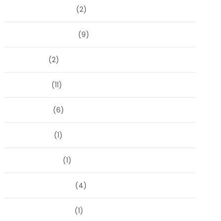
december 2024
(2)
september 2024
(9)
juli 2024
(2)
juni 2024
(11)
mei 2024
(6)
april 2024
(1)
januari 2024
(1)
december 2023
(4)
november 2023
(1)