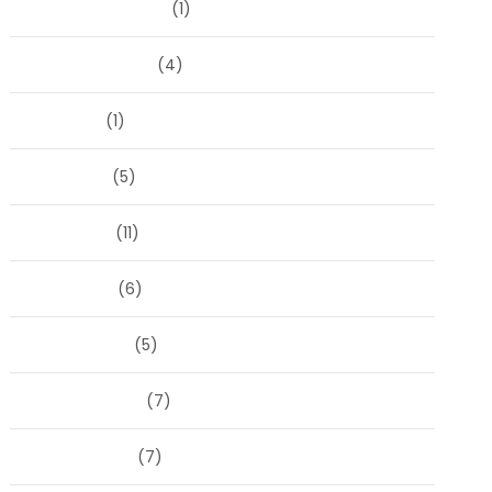
september 2025
(1)
augustus 2025
(4)
juli 2025
(1)
juni 2025
(5)
mei 2025
(11)
april 2025
(6)
maart 2025
(5)
februari 2025
(7)
januari 2025
(7)